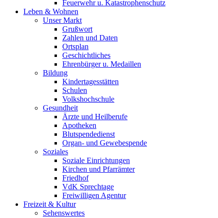
Feuerwehr u. Katastrophenschutz
Leben & Wohnen
Unser Markt
Grußwort
Zahlen und Daten
Ortsplan
Geschichtliches
Ehrenbürger u. Medaillen
Bildung
Kindertagesstätten
Schulen
Volkshochschule
Gesundheit
Ärzte und Heilberufe
Apotheken
Blutspendedienst
Organ- und Gewebespende
Soziales
Soziale Einrichtungen
Kirchen und Pfarrämter
Friedhof
VdK Sprechtage
Freiwilligen Agentur
Freizeit & Kultur
Sehenswertes