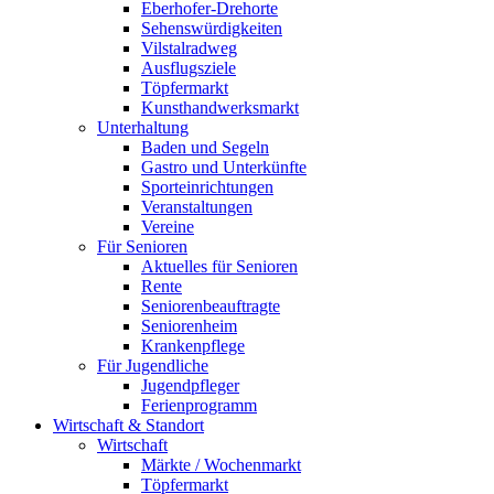
Eberhofer-Drehorte
Sehenswürdigkeiten
Vilstalradweg
Ausflugsziele
Töpfermarkt
Kunsthandwerksmarkt
Unterhaltung
Baden und Segeln
Gastro und Unterkünfte
Sporteinrichtungen
Veranstaltungen
Vereine
Für Senioren
Aktuelles für Senioren
Rente
Seniorenbeauftragte
Seniorenheim
Krankenpflege
Für Jugendliche
Jugendpfleger
Ferienprogramm
Wirtschaft & Standort
Wirtschaft
Märkte / Wochenmarkt
Töpfermarkt