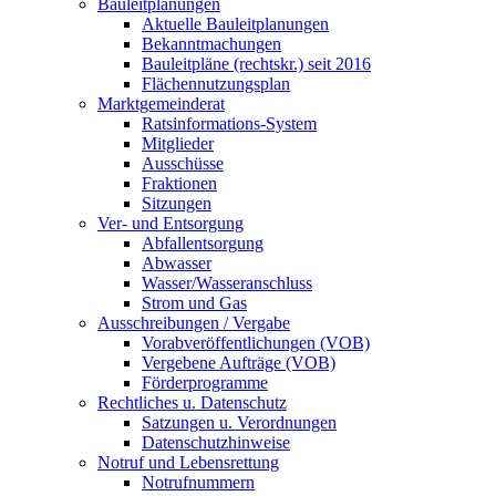
Bauleitplanungen
Aktuelle Bauleitplanungen
Bekanntmachungen
Bauleitpläne (rechtskr.) seit 2016
Flächennutzungsplan
Marktgemeinderat
Ratsinformations-System
Mitglieder
Ausschüsse
Fraktionen
Sitzungen
Ver- und Entsorgung
Abfallentsorgung
Abwasser
Wasser/Wasseranschluss
Strom und Gas
Ausschreibungen / Vergabe
Vorabveröffentlichungen (VOB)
Vergebene Aufträge (VOB)
Förderprogramme
Rechtliches u. Datenschutz
Satzungen u. Verordnungen
Datenschutzhinweise
Notruf und Lebensrettung
Notrufnummern