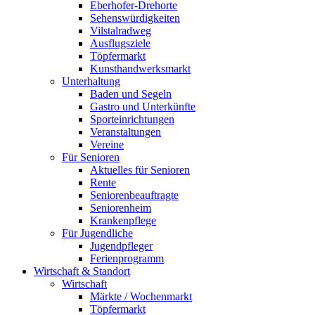
Eberhofer-Drehorte
Sehenswürdigkeiten
Vilstalradweg
Ausflugsziele
Töpfermarkt
Kunsthandwerksmarkt
Unterhaltung
Baden und Segeln
Gastro und Unterkünfte
Sporteinrichtungen
Veranstaltungen
Vereine
Für Senioren
Aktuelles für Senioren
Rente
Seniorenbeauftragte
Seniorenheim
Krankenpflege
Für Jugendliche
Jugendpfleger
Ferienprogramm
Wirtschaft & Standort
Wirtschaft
Märkte / Wochenmarkt
Töpfermarkt