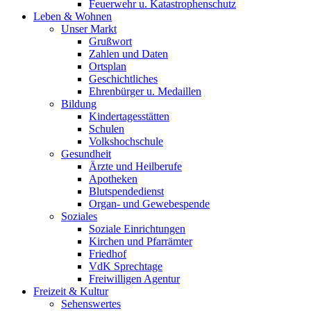
Feuerwehr u. Katastrophenschutz
Leben & Wohnen
Unser Markt
Grußwort
Zahlen und Daten
Ortsplan
Geschichtliches
Ehrenbürger u. Medaillen
Bildung
Kindertagesstätten
Schulen
Volkshochschule
Gesundheit
Ärzte und Heilberufe
Apotheken
Blutspendedienst
Organ- und Gewebespende
Soziales
Soziale Einrichtungen
Kirchen und Pfarrämter
Friedhof
VdK Sprechtage
Freiwilligen Agentur
Freizeit & Kultur
Sehenswertes