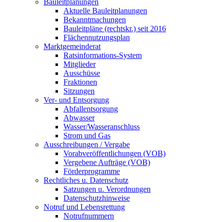
Bauleitplanungen
Aktuelle Bauleitplanungen
Bekanntmachungen
Bauleitpläne (rechtskr.) seit 2016
Flächennutzungsplan
Marktgemeinderat
Ratsinformations-System
Mitglieder
Ausschüsse
Fraktionen
Sitzungen
Ver- und Entsorgung
Abfallentsorgung
Abwasser
Wasser/Wasseranschluss
Strom und Gas
Ausschreibungen / Vergabe
Vorabveröffentlichungen (VOB)
Vergebene Aufträge (VOB)
Förderprogramme
Rechtliches u. Datenschutz
Satzungen u. Verordnungen
Datenschutzhinweise
Notruf und Lebensrettung
Notrufnummern