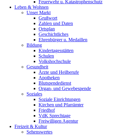
Feuerwehr u. Katastrophenschutz
Leben & Wohnen
Unser Markt
Grußwort
Zahlen und Daten
Ortsplan
Geschichtliches
Ehrenbürger u. Medaillen
Bildung
Kindertagesstätten
Schulen
Volkshochschule
Gesundheit
Ärzte und Heilberufe
Apotheken
Blutspendedienst
Organ- und Gewebespende
Soziales
Soziale Einrichtungen
Kirchen und Pfarrämter
Friedhof
VdK Sprechtage
Freiwilligen Agentur
Freizeit & Kultur
Sehenswertes