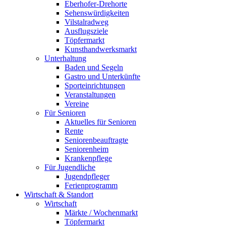
Eberhofer-Drehorte
Sehenswürdigkeiten
Vilstalradweg
Ausflugsziele
Töpfermarkt
Kunsthandwerksmarkt
Unterhaltung
Baden und Segeln
Gastro und Unterkünfte
Sporteinrichtungen
Veranstaltungen
Vereine
Für Senioren
Aktuelles für Senioren
Rente
Seniorenbeauftragte
Seniorenheim
Krankenpflege
Für Jugendliche
Jugendpfleger
Ferienprogramm
Wirtschaft & Standort
Wirtschaft
Märkte / Wochenmarkt
Töpfermarkt