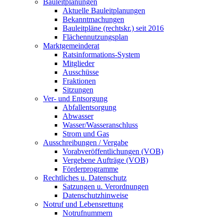
Bauleitplanungen
Aktuelle Bauleitplanungen
Bekanntmachungen
Bauleitpläne (rechtskr.) seit 2016
Flächennutzungsplan
Marktgemeinderat
Ratsinformations-System
Mitglieder
Ausschüsse
Fraktionen
Sitzungen
Ver- und Entsorgung
Abfallentsorgung
Abwasser
Wasser/Wasseranschluss
Strom und Gas
Ausschreibungen / Vergabe
Vorabveröffentlichungen (VOB)
Vergebene Aufträge (VOB)
Förderprogramme
Rechtliches u. Datenschutz
Satzungen u. Verordnungen
Datenschutzhinweise
Notruf und Lebensrettung
Notrufnummern