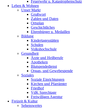
Feuerwehr u. Katastrophenschutz
Leben & Wohnen
Unser Markt
Grußwort
Zahlen und Daten
Ortsplan
Geschichtliches
Ehrenbürger u. Medaillen
Bildung
Kindertagesstätten
Schulen
Volkshochschule
Gesundheit
Ärzte und Heilberufe
Apotheken
Blutspendedienst
Organ- und Gewebespende
Soziales
Soziale Einrichtungen
Kirchen und Pfarrämter
Friedhof
VdK Sprechtage
Freiwilligen Agentur
Freizeit & Kultur
Sehenswertes