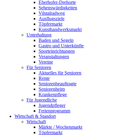
Eberhofer-Drehorte
Sehenswürdigkeiten
Vilstalradweg
Ausflugsziele
Töpfermarkt
Kunsthandwerksmarkt
Unterhaltung
Baden und Segeln
Gastro und Unterkünfte
Sporteinrichtungen
Veranstaltungen
Vereine
Für Senioren
Aktuelles für Senioren
Rente
Seniorenbeauftragte
Seniorenheim
Krankenpflege
Für Jugendliche
Jugendpfleger
Ferienprogramm
Wirtschaft & Standort
Wirtschaft
Märkte / Wochenmarkt
Töpfermarkt