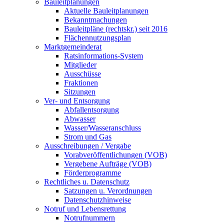
Bauleitplanungen
Aktuelle Bauleitplanungen
Bekanntmachungen
Bauleitpläne (rechtskr.) seit 2016
Flächennutzungsplan
Marktgemeinderat
Ratsinformations-System
Mitglieder
Ausschüsse
Fraktionen
Sitzungen
Ver- und Entsorgung
Abfallentsorgung
Abwasser
Wasser/Wasseranschluss
Strom und Gas
Ausschreibungen / Vergabe
Vorabveröffentlichungen (VOB)
Vergebene Aufträge (VOB)
Förderprogramme
Rechtliches u. Datenschutz
Satzungen u. Verordnungen
Datenschutzhinweise
Notruf und Lebensrettung
Notrufnummern