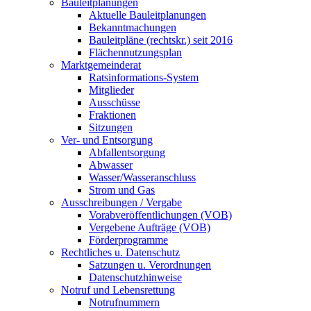
Bauleitplanungen
Aktuelle Bauleitplanungen
Bekanntmachungen
Bauleitpläne (rechtskr.) seit 2016
Flächennutzungsplan
Marktgemeinderat
Ratsinformations-System
Mitglieder
Ausschüsse
Fraktionen
Sitzungen
Ver- und Entsorgung
Abfallentsorgung
Abwasser
Wasser/Wasseranschluss
Strom und Gas
Ausschreibungen / Vergabe
Vorabveröffentlichungen (VOB)
Vergebene Aufträge (VOB)
Förderprogramme
Rechtliches u. Datenschutz
Satzungen u. Verordnungen
Datenschutzhinweise
Notruf und Lebensrettung
Notrufnummern