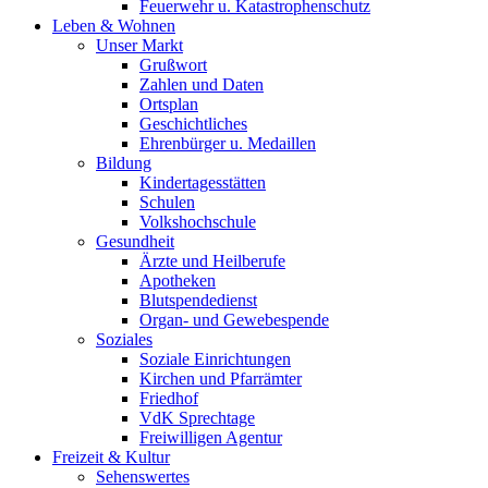
Feuerwehr u. Katastrophenschutz
Leben & Wohnen
Unser Markt
Grußwort
Zahlen und Daten
Ortsplan
Geschichtliches
Ehrenbürger u. Medaillen
Bildung
Kindertagesstätten
Schulen
Volkshochschule
Gesundheit
Ärzte und Heilberufe
Apotheken
Blutspendedienst
Organ- und Gewebespende
Soziales
Soziale Einrichtungen
Kirchen und Pfarrämter
Friedhof
VdK Sprechtage
Freiwilligen Agentur
Freizeit & Kultur
Sehenswertes