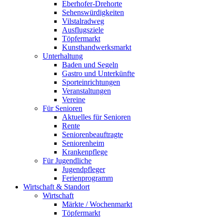
Eberhofer-Drehorte
Sehenswürdigkeiten
Vilstalradweg
Ausflugsziele
Töpfermarkt
Kunsthandwerksmarkt
Unterhaltung
Baden und Segeln
Gastro und Unterkünfte
Sporteinrichtungen
Veranstaltungen
Vereine
Für Senioren
Aktuelles für Senioren
Rente
Seniorenbeauftragte
Seniorenheim
Krankenpflege
Für Jugendliche
Jugendpfleger
Ferienprogramm
Wirtschaft & Standort
Wirtschaft
Märkte / Wochenmarkt
Töpfermarkt