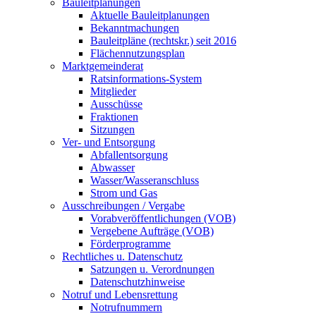
Bauleitplanungen
Aktuelle Bauleitplanungen
Bekanntmachungen
Bauleitpläne (rechtskr.) seit 2016
Flächennutzungsplan
Marktgemeinderat
Ratsinformations-System
Mitglieder
Ausschüsse
Fraktionen
Sitzungen
Ver- und Entsorgung
Abfallentsorgung
Abwasser
Wasser/Wasseranschluss
Strom und Gas
Ausschreibungen / Vergabe
Vorabveröffentlichungen (VOB)
Vergebene Aufträge (VOB)
Förderprogramme
Rechtliches u. Datenschutz
Satzungen u. Verordnungen
Datenschutzhinweise
Notruf und Lebensrettung
Notrufnummern