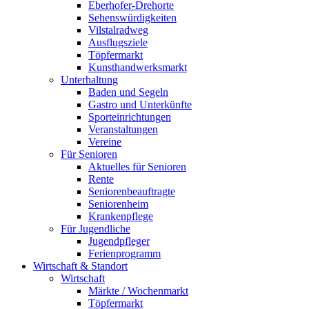
Eberhofer-Drehorte
Sehenswürdigkeiten
Vilstalradweg
Ausflugsziele
Töpfermarkt
Kunsthandwerksmarkt
Unterhaltung
Baden und Segeln
Gastro und Unterkünfte
Sporteinrichtungen
Veranstaltungen
Vereine
Für Senioren
Aktuelles für Senioren
Rente
Seniorenbeauftragte
Seniorenheim
Krankenpflege
Für Jugendliche
Jugendpfleger
Ferienprogramm
Wirtschaft & Standort
Wirtschaft
Märkte / Wochenmarkt
Töpfermarkt