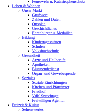
Feuerwehr u. Katastrophenschutz
Leben & Wohnen
Unser Markt
Grußwort
Zahlen und Daten
Ortsplan
Geschichtliches
Ehrenbürger u. Medaillen
Bildung
Kindertagesstätten
Schulen
Volkshochschule
Gesundheit
Ärzte und Heilberufe
Apotheken
Blutspendedienst
Organ- und Gewebespende
Soziales
Soziale Einrichtungen
Kirchen und Pfarrämter
Friedhof
VdK Sprechtage
Freiwilligen Agentur
Freizeit & Kultur
Sehenswertes