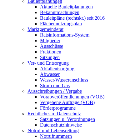
Bauleitplanungen
Aktuelle Bauleitplanungen
Bekanntmachungen
Bauleitpläne (rechtskr.) seit 2016
Flächennutzungsplan
Marktgemeinderat
Ratsinformations-System
Mitglieder
Ausschüsse
Fraktionen
Sitzungen
Ver- und Entsorgung
Abfallentsorgung
Abwasser
Wasser/Wasseranschluss
Strom und Gas
Ausschreibungen / Vergabe
Vorabveröffentlichungen (VOB)
Vergebene Aufträge (VOB)
Förderprogramme
Rechtliches u. Datenschutz
Satzungen u. Verordnungen
Datenschutzhinweise
Notruf und Lebensrettung
Notrufnummern