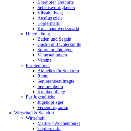
Eberhofer-Drehorte
Sehenswürdigkeiten
Vilstalradweg
Ausflugsziele
Töpfermarkt
Kunsthandwerksmarkt
Unterhaltung
Baden und Segeln
Gastro und Unterkünfte
Sporteinrichtungen
Veranstaltungen
Vereine
Für Senioren
Aktuelles für Senioren
Rente
Seniorenbeauftragte
Seniorenheim
Krankenpflege
Für Jugendliche
Jugendpfleger
Ferienprogramm
Wirtschaft & Standort
Wirtschaft
Märkte / Wochenmarkt
Töpfermarkt