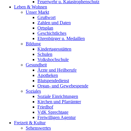
Feuerwehr u. Katastrophenschutz
Leben & Wohnen
Unser Markt
Grußwort
Zahlen und Daten
Ortsplan
Geschichtliches
Ehrenbürger u. Medaillen
Bildung
Kindertagesstätten
Schulen
Volkshochschule
Gesundheit
Ärzte und Heilberufe
Apotheken
Blutspendedienst
Organ- und Gewebespende
Soziales
Soziale Einrichtungen
Kirchen und Pfarrämter
Friedhof
VdK Sprechtage
Freiwilligen Agentur
Freizeit & Kultur
Sehenswertes