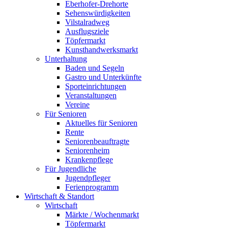
Eberhofer-Drehorte
Sehenswürdigkeiten
Vilstalradweg
Ausflugsziele
Töpfermarkt
Kunsthandwerksmarkt
Unterhaltung
Baden und Segeln
Gastro und Unterkünfte
Sporteinrichtungen
Veranstaltungen
Vereine
Für Senioren
Aktuelles für Senioren
Rente
Seniorenbeauftragte
Seniorenheim
Krankenpflege
Für Jugendliche
Jugendpfleger
Ferienprogramm
Wirtschaft & Standort
Wirtschaft
Märkte / Wochenmarkt
Töpfermarkt