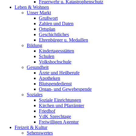
Feuerwehr u. Katastrophenschutz
Leben & Wohnen
Unser Markt
Grußwort
Zahlen und Daten
Ortsplan
Geschichtliches
Ehrenbürger u. Medaillen
Bildung
Kindertagesstätten
Schulen
Volkshochschule
Gesundheit
Ärzte und Heilberufe
Apotheken
Blutspendedienst
Organ- und Gewebespende
Soziales
Soziale Einrichtungen
Kirchen und Pfarrämter
Friedhof
VdK Sprechtage
Freiwilligen Agentur
Freizeit & Kultur
Sehenswertes