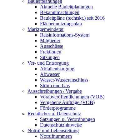
Bauleitplanungen
Aktuelle Bauleitplanungen
Bekanntmachungen
Bauleitpläne (rechtskr.) seit 2016
Flächennutzungsplan
Marktgemeinderat
Ratsinformations-System
Mitglieder
Ausschüsse
Fraktionen
Sitzungen
Ver- und Entsorgung
Abfallentsorgung
Abwasser
Wasser/Wasseranschluss
Strom und Gas
Ausschreibungen / Vergabe
Vorabveröffentlichungen (VOB)
Vergebene Aufträge (VOB)
Förderprogramme
Rechtliches u. Datenschutz
Satzungen u. Verordnungen
Datenschutzhinweise
Notruf und Lebensrettung
Notrufnummern