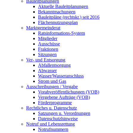
Bauleitplanungen
Aktuelle Bauleitplanungen
Bekanntmachungen
Bauleitpläne (rechtskr.) seit 2016
Flächennutzungsplan
Marktgemeinderat
Ratsinformations-System
Mitglieder
Ausschüsse
Fraktionen
Sitzungen
Ver- und Entsorgung
Abfallentsorgung
Abwasser
Wasser/Wasseranschluss
Strom und Gas
Ausschreibungen / Vergabe
Vorabveröffentlichungen (VOB)
Vergebene Aufträge (VOB)
Förderprogramme
Rechtliches u. Datenschutz
Satzungen u. Verordnungen
Datenschutzhinweise
Notruf und Lebensrettung
Notrufnummern