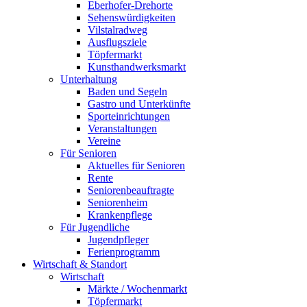
Eberhofer-Drehorte
Sehenswürdigkeiten
Vilstalradweg
Ausflugsziele
Töpfermarkt
Kunsthandwerksmarkt
Unterhaltung
Baden und Segeln
Gastro und Unterkünfte
Sporteinrichtungen
Veranstaltungen
Vereine
Für Senioren
Aktuelles für Senioren
Rente
Seniorenbeauftragte
Seniorenheim
Krankenpflege
Für Jugendliche
Jugendpfleger
Ferienprogramm
Wirtschaft & Standort
Wirtschaft
Märkte / Wochenmarkt
Töpfermarkt