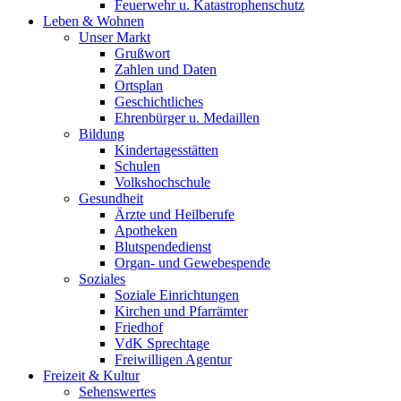
Feuerwehr u. Katastrophenschutz
Leben & Wohnen
Unser Markt
Grußwort
Zahlen und Daten
Ortsplan
Geschichtliches
Ehrenbürger u. Medaillen
Bildung
Kindertagesstätten
Schulen
Volkshochschule
Gesundheit
Ärzte und Heilberufe
Apotheken
Blutspendedienst
Organ- und Gewebespende
Soziales
Soziale Einrichtungen
Kirchen und Pfarrämter
Friedhof
VdK Sprechtage
Freiwilligen Agentur
Freizeit & Kultur
Sehenswertes