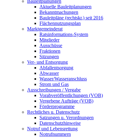
Bauleitplanungen
Aktuelle Bauleitplanungen
Bekanntmachungen
Bauleitpläne (rechtskr.) seit 2016
Flächennutzungsplan
Marktgemeinderat
Ratsinformations-System
Mitglieder
Ausschüsse
Fraktionen
Sitzungen
Ver- und Entsorgung
Abfallentsorgung
Abwasser
Wasser/Wasseranschluss
Strom und Gas
Ausschreibungen / Vergabe
Vorabveröffentlichungen (VOB)
Vergebene Aufträge (VOB)
Förderprogramme
Rechtliches u. Datenschutz
Satzungen u. Verordnungen
Datenschutzhinweise
Notruf und Lebensrettung
Notrufnummern