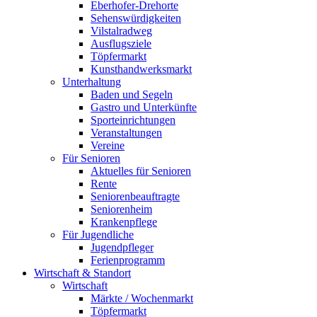
Eberhofer-Drehorte
Sehenswürdigkeiten
Vilstalradweg
Ausflugsziele
Töpfermarkt
Kunsthandwerksmarkt
Unterhaltung
Baden und Segeln
Gastro und Unterkünfte
Sporteinrichtungen
Veranstaltungen
Vereine
Für Senioren
Aktuelles für Senioren
Rente
Seniorenbeauftragte
Seniorenheim
Krankenpflege
Für Jugendliche
Jugendpfleger
Ferienprogramm
Wirtschaft & Standort
Wirtschaft
Märkte / Wochenmarkt
Töpfermarkt