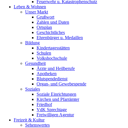
Feuerwehr u. Katastrophenschutz
Leben & Wohnen
Unser Markt
Grußwort
Zahlen und Daten
Ortsplan
Geschichtliches
Ehrenbürger u. Medaillen
Bildung
Kindertagesstätten
Schulen
Volkshochschule
Gesundheit
Ärzte und Heilberufe
Apotheken
Blutspendedienst
Organ- und Gewebespende
Soziales
Soziale Einrichtungen
Kirchen und Pfarrämter
Friedhof
VdK Sprechtage
Freiwilligen Agentur
Freizeit & Kultur
Sehenswertes