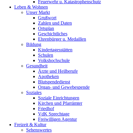
Feuerwehr u. Katastrophenschutz
Leben & Wohnen
Unser Markt
Grußwort
Zahlen und Daten
Ortsplan
Geschichtliches
Ehrenbürger u. Medaillen
Bildung
Kindertagesstätten
Schulen
Volkshochschule
Gesundheit
Ärzte und Heilberufe
Apotheken
Blutspendedienst
Organ- und Gewebespende
Soziales
Soziale Einrichtungen
Kirchen und Pfarrämter
Friedhof
VdK Sprechtage
Freiwilligen Agentur
Freizeit & Kultur
Sehenswertes