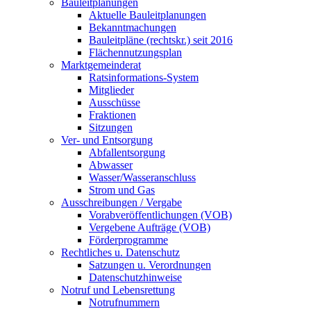
Bauleitplanungen
Aktuelle Bauleitplanungen
Bekanntmachungen
Bauleitpläne (rechtskr.) seit 2016
Flächennutzungsplan
Marktgemeinderat
Ratsinformations-System
Mitglieder
Ausschüsse
Fraktionen
Sitzungen
Ver- und Entsorgung
Abfallentsorgung
Abwasser
Wasser/Wasseranschluss
Strom und Gas
Ausschreibungen / Vergabe
Vorabveröffentlichungen (VOB)
Vergebene Aufträge (VOB)
Förderprogramme
Rechtliches u. Datenschutz
Satzungen u. Verordnungen
Datenschutzhinweise
Notruf und Lebensrettung
Notrufnummern