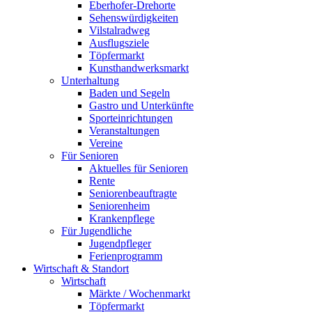
Eberhofer-Drehorte
Sehenswürdigkeiten
Vilstalradweg
Ausflugsziele
Töpfermarkt
Kunsthandwerksmarkt
Unterhaltung
Baden und Segeln
Gastro und Unterkünfte
Sporteinrichtungen
Veranstaltungen
Vereine
Für Senioren
Aktuelles für Senioren
Rente
Seniorenbeauftragte
Seniorenheim
Krankenpflege
Für Jugendliche
Jugendpfleger
Ferienprogramm
Wirtschaft & Standort
Wirtschaft
Märkte / Wochenmarkt
Töpfermarkt