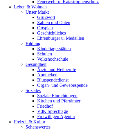
Feuerwehr u. Katastrophenschutz
Leben & Wohnen
Unser Markt
Grußwort
Zahlen und Daten
Ortsplan
Geschichtliches
Ehrenbürger u. Medaillen
Bildung
Kindertagesstätten
Schulen
Volkshochschule
Gesundheit
Ärzte und Heilberufe
Apotheken
Blutspendedienst
Organ- und Gewebespende
Soziales
Soziale Einrichtungen
Kirchen und Pfarrämter
Friedhof
VdK Sprechtage
Freiwilligen Agentur
Freizeit & Kultur
Sehenswertes