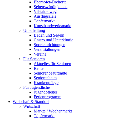
Eberhofer-Drehorte
Sehenswürdigkeiten
Vilstalradweg
Ausflugsziele
Töpfermarkt
Kunsthandwerksmarkt
Unterhaltung
Baden und Segeln
Gastro und Unterkünfte
Sporteinrichtungen
Veranstaltungen
Vereine
Für Senioren
Aktuelles für Senioren
Rente
Seniorenbeauftragte
Seniorenheim
Krankenpflege
Für Jugendliche
Jugendpfleger
Ferienprogramm
Wirtschaft & Standort
Wirtschaft
Märkte / Wochenmarkt
Töpfermarkt