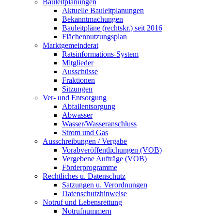
Bauleitplanungen
Aktuelle Bauleitplanungen
Bekanntmachungen
Bauleitpläne (rechtskr.) seit 2016
Flächennutzungsplan
Marktgemeinderat
Ratsinformations-System
Mitglieder
Ausschüsse
Fraktionen
Sitzungen
Ver- und Entsorgung
Abfallentsorgung
Abwasser
Wasser/Wasseranschluss
Strom und Gas
Ausschreibungen / Vergabe
Vorabveröffentlichungen (VOB)
Vergebene Aufträge (VOB)
Förderprogramme
Rechtliches u. Datenschutz
Satzungen u. Verordnungen
Datenschutzhinweise
Notruf und Lebensrettung
Notrufnummern