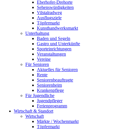
Eberhofer-Drehorte
Sehenswürdigkeiten
Vilstalradweg
Ausflugsziele
Töpfermarkt
Kunsthandwerksmarkt
Unterhaltung
Baden und Segeln
Gastro und Unterkünfte
Sporteinrichtungen
Veranstaltungen
Vereine
Für Senioren
Aktuelles für Senioren
Rente
Seniorenbeauftragte
Seniorenheim
Krankenpflege
Für Jugendliche
Jugendpfleger
Ferienprogramm
Wirtschaft & Standort
Wirtschaft
Märkte / Wochenmarkt
Töpfermarkt