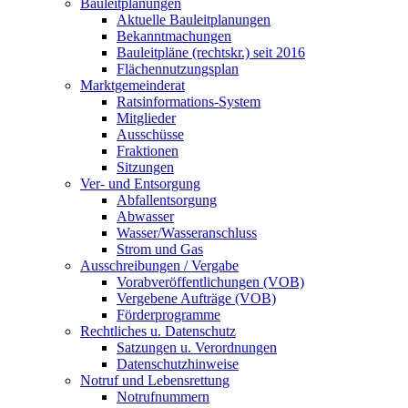
Bauleitplanungen
Aktuelle Bauleitplanungen
Bekanntmachungen
Bauleitpläne (rechtskr.) seit 2016
Flächennutzungsplan
Marktgemeinderat
Ratsinformations-System
Mitglieder
Ausschüsse
Fraktionen
Sitzungen
Ver- und Entsorgung
Abfallentsorgung
Abwasser
Wasser/Wasseranschluss
Strom und Gas
Ausschreibungen / Vergabe
Vorabveröffentlichungen (VOB)
Vergebene Aufträge (VOB)
Förderprogramme
Rechtliches u. Datenschutz
Satzungen u. Verordnungen
Datenschutzhinweise
Notruf und Lebensrettung
Notrufnummern