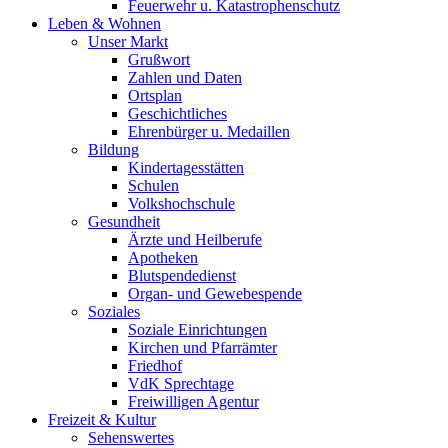
Feuerwehr u. Katastrophenschutz
Leben & Wohnen
Unser Markt
Grußwort
Zahlen und Daten
Ortsplan
Geschichtliches
Ehrenbürger u. Medaillen
Bildung
Kindertagesstätten
Schulen
Volkshochschule
Gesundheit
Ärzte und Heilberufe
Apotheken
Blutspendedienst
Organ- und Gewebespende
Soziales
Soziale Einrichtungen
Kirchen und Pfarrämter
Friedhof
VdK Sprechtage
Freiwilligen Agentur
Freizeit & Kultur
Sehenswertes