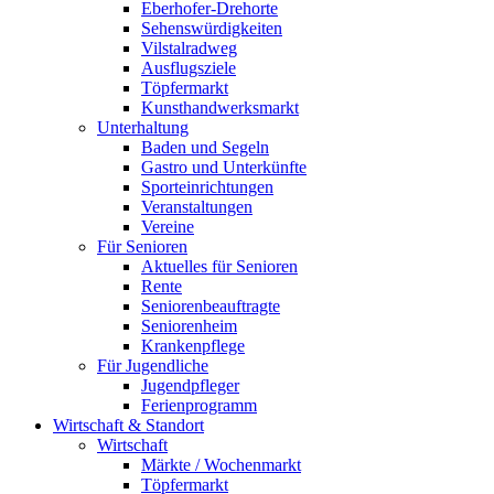
Eberhofer-Drehorte
Sehenswürdigkeiten
Vilstalradweg
Ausflugsziele
Töpfermarkt
Kunsthandwerksmarkt
Unterhaltung
Baden und Segeln
Gastro und Unterkünfte
Sporteinrichtungen
Veranstaltungen
Vereine
Für Senioren
Aktuelles für Senioren
Rente
Seniorenbeauftragte
Seniorenheim
Krankenpflege
Für Jugendliche
Jugendpfleger
Ferienprogramm
Wirtschaft & Standort
Wirtschaft
Märkte / Wochenmarkt
Töpfermarkt