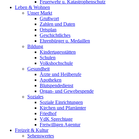
Feuerwehr u. Katastrophenschutz
Leben & Wohnen
Unser Markt
Grußwort
Zahlen und Daten
Ortsplan
Geschichtliches
Ehrenbürger u. Medaillen
Bildung
Kindertagesstätten
Schulen
Volkshochschule
Gesundheit
Ärzte und Heilberufe
Apotheken
Blutspendedienst
Organ- und Gewebespende
Soziales
Soziale Einrichtungen
Kirchen und Pfarrämter
Friedhof
VdK Sprechtage
Freiwilligen Agentur
Freizeit & Kultur
Sehenswertes