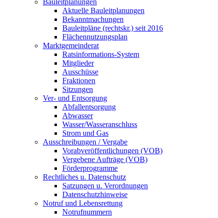
Bauleitplanungen
Aktuelle Bauleitplanungen
Bekanntmachungen
Bauleitpläne (rechtskr.) seit 2016
Flächennutzungsplan
Marktgemeinderat
Ratsinformations-System
Mitglieder
Ausschüsse
Fraktionen
Sitzungen
Ver- und Entsorgung
Abfallentsorgung
Abwasser
Wasser/Wasseranschluss
Strom und Gas
Ausschreibungen / Vergabe
Vorabveröffentlichungen (VOB)
Vergebene Aufträge (VOB)
Förderprogramme
Rechtliches u. Datenschutz
Satzungen u. Verordnungen
Datenschutzhinweise
Notruf und Lebensrettung
Notrufnummern