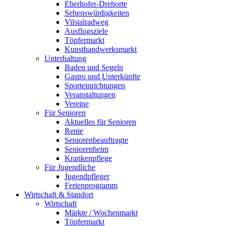
Eberhofer-Drehorte
Sehenswürdigkeiten
Vilstalradweg
Ausflugsziele
Töpfermarkt
Kunsthandwerksmarkt
Unterhaltung
Baden und Segeln
Gastro und Unterkünfte
Sporteinrichtungen
Veranstaltungen
Vereine
Für Senioren
Aktuelles für Senioren
Rente
Seniorenbeauftragte
Seniorenheim
Krankenpflege
Für Jugendliche
Jugendpfleger
Ferienprogramm
Wirtschaft & Standort
Wirtschaft
Märkte / Wochenmarkt
Töpfermarkt