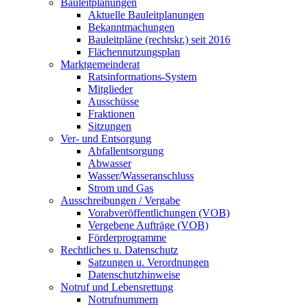
Bauleitplanungen
Aktuelle Bauleitplanungen
Bekanntmachungen
Bauleitpläne (rechtskr.) seit 2016
Flächennutzungsplan
Marktgemeinderat
Ratsinformations-System
Mitglieder
Ausschüsse
Fraktionen
Sitzungen
Ver- und Entsorgung
Abfallentsorgung
Abwasser
Wasser/Wasseranschluss
Strom und Gas
Ausschreibungen / Vergabe
Vorabveröffentlichungen (VOB)
Vergebene Aufträge (VOB)
Förderprogramme
Rechtliches u. Datenschutz
Satzungen u. Verordnungen
Datenschutzhinweise
Notruf und Lebensrettung
Notrufnummern