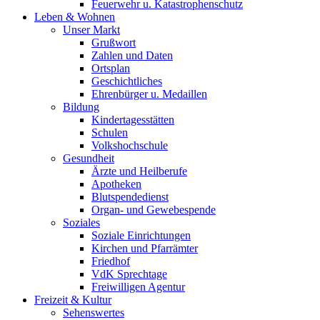
Feuerwehr u. Katastrophenschutz
Leben & Wohnen
Unser Markt
Grußwort
Zahlen und Daten
Ortsplan
Geschichtliches
Ehrenbürger u. Medaillen
Bildung
Kindertagesstätten
Schulen
Volkshochschule
Gesundheit
Ärzte und Heilberufe
Apotheken
Blutspendedienst
Organ- und Gewebespende
Soziales
Soziale Einrichtungen
Kirchen und Pfarrämter
Friedhof
VdK Sprechtage
Freiwilligen Agentur
Freizeit & Kultur
Sehenswertes