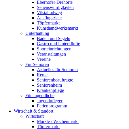
Eberhofer-Drehorte
Sehenswürdigkeiten
Vilstalradweg
Ausflugsziele
Töpfermarkt
Kunsthandwerksmarkt
Unterhaltung
Baden und Segeln
Gastro und Unterkünfte
Sporteinrichtungen
Veranstaltungen
Vereine
Für Senioren
Aktuelles für Senioren
Rente
Seniorenbeauftragte
Seniorenheim
Krankenpflege
Für Jugendliche
Jugendpfleger
Ferienprogramm
Wirtschaft & Standort
Wirtschaft
Märkte / Wochenmarkt
Töpfermarkt