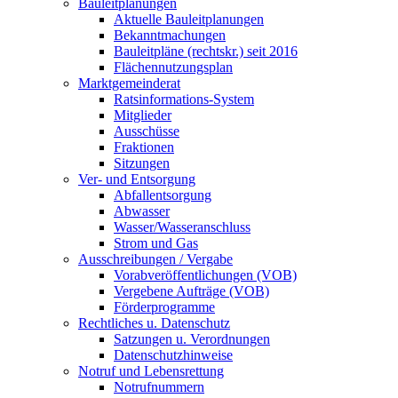
Bauleitplanungen
Aktuelle Bauleitplanungen
Bekanntmachungen
Bauleitpläne (rechtskr.) seit 2016
Flächennutzungsplan
Marktgemeinderat
Ratsinformations-System
Mitglieder
Ausschüsse
Fraktionen
Sitzungen
Ver- und Entsorgung
Abfallentsorgung
Abwasser
Wasser/Wasseranschluss
Strom und Gas
Ausschreibungen / Vergabe
Vorabveröffentlichungen (VOB)
Vergebene Aufträge (VOB)
Förderprogramme
Rechtliches u. Datenschutz
Satzungen u. Verordnungen
Datenschutzhinweise
Notruf und Lebensrettung
Notrufnummern