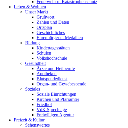
Feuerwehr u. Katastrophenschutz
Leben & Wohnen
Unser Markt
Grußwort
Zahlen und Daten
Ortsplan
Geschichtliches
Ehrenbürger u. Medaillen
Bildung
Kindertagesstätten
Schulen
Volkshochschule
Gesundheit
Ärzte und Heilberufe
Apotheken
Blutspendedienst
Organ- und Gewebespende
Soziales
Soziale Einrichtungen
Kirchen und Pfarrämter
Friedhof
VdK Sprechtage
Freiwilligen Agentur
Freizeit & Kultur
Sehenswertes