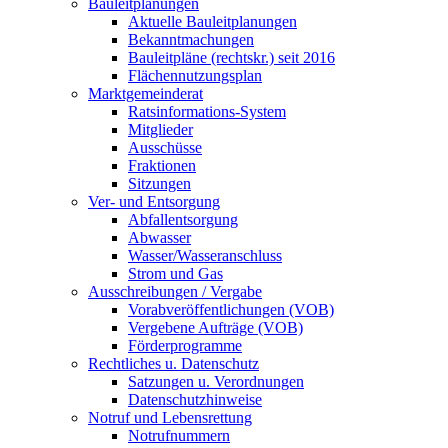
Bauleitplanungen
Aktuelle Bauleitplanungen
Bekanntmachungen
Bauleitpläne (rechtskr.) seit 2016
Flächennutzungsplan
Marktgemeinderat
Ratsinformations-System
Mitglieder
Ausschüsse
Fraktionen
Sitzungen
Ver- und Entsorgung
Abfallentsorgung
Abwasser
Wasser/Wasseranschluss
Strom und Gas
Ausschreibungen / Vergabe
Vorabveröffentlichungen (VOB)
Vergebene Aufträge (VOB)
Förderprogramme
Rechtliches u. Datenschutz
Satzungen u. Verordnungen
Datenschutzhinweise
Notruf und Lebensrettung
Notrufnummern