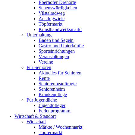
Eberhofer-Drehorte
Sehenswürdigkeiten
Vilstalradweg
Ausflugsziele
Töpfermarkt
Kunsthandwerksmarkt
Unterhaltung
Baden und Segeln
Gastro und Unterkünfte
Sporteinrichtungen
Veranstaltungen
Vereine
Für Senioren
Aktuelles für Senioren
Rente
Seniorenbeauftragte
Seniorenheim
Krankenpflege
Für Jugendliche
Jugendpfleger
Ferienprogramm
Wirtschaft & Standort
Wirtschaft
Märkte / Wochenmarkt
Töpfermarkt