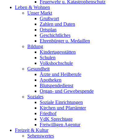
Feuerwehr u. Katastrophenschutz
Leben & Wohnen
Unser Markt
Grußwort
Zahlen und Daten
Ortsplan
Geschichtliches
Ehrenbürger u. Medaillen
Bildung
Kindertagesstätten
Schulen
Volkshochschule
Gesundheit
Ärzte und Heilberufe
Apotheken
Blutspendedienst
Organ- und Gewebespende
Soziales
Soziale Einrichtungen
Kirchen und Pfarrämter
Friedhof
VdK Sprechtage
Freiwilligen Agentur
Freizeit & Kultur
Sehenswertes