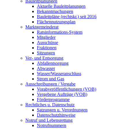
Bauleitplanungen
Aktuelle Bauleitplanungen
Bekanntmachungen
Bauleitpläne (rechtskr.) seit 2016
Flächennutzungsplan
Marktgemeinderat
Ratsinformations-System
Mitglieder
Ausschüsse
Fraktionen
Sitzungen
Ver- und Entsorgung
Abfallentsorgung
Abwasser
Wasser/Wasseranschluss
Strom und Gas
Ausschreibungen / Vergabe
Vorabveröffentlichungen (VOB)
Vergebene Aufträge (VOB)
Förderprogramme
Rechtliches u. Datenschutz
Satzungen u. Verordnungen
Datenschutzhinweise
Notruf und Lebensrettung
Notrufnummern