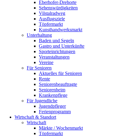
Eberhofer-Drehorte
Sehenswürdigkeiten
Vilstalradweg
Ausflugsziele
Töpfermarkt
Kunsthandwerksmarkt
Unterhaltung
Baden und Segeln
Gastro und Unterkünfte
Sporteinrichtungen
Veranstaltungen
Vereine
Für Senioren
Aktuelles für Senioren
Rente
Seniorenbeauftragte
Seniorenheim
Krankenpflege
Für Jugendliche
Jugendpfleger
Ferienprogramm
Wirtschaft & Standort
Wirtschaft
Märkte / Wochenmarkt
Töpfermarkt