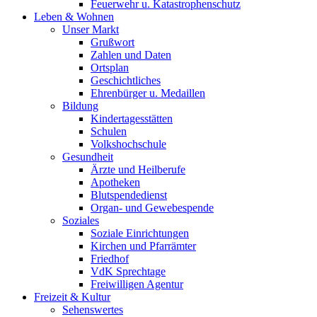
Feuerwehr u. Katastrophenschutz
Leben & Wohnen
Unser Markt
Grußwort
Zahlen und Daten
Ortsplan
Geschichtliches
Ehrenbürger u. Medaillen
Bildung
Kindertagesstätten
Schulen
Volkshochschule
Gesundheit
Ärzte und Heilberufe
Apotheken
Blutspendedienst
Organ- und Gewebespende
Soziales
Soziale Einrichtungen
Kirchen und Pfarrämter
Friedhof
VdK Sprechtage
Freiwilligen Agentur
Freizeit & Kultur
Sehenswertes