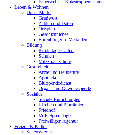
Feuerwehr u. Katastrophenschutz
Leben & Wohnen
Unser Markt
Grußwort
Zahlen und Daten
Ortsplan
Geschichtliches
Ehrenbürger u. Medaillen
Bildung
Kindertagesstätten
Schulen
Volkshochschule
Gesundheit
Ärzte und Heilberufe
Apotheken
Blutspendedienst
Organ- und Gewebespende
Soziales
Soziale Einrichtungen
Kirchen und Pfarrämter
Friedhof
VdK Sprechtage
Freiwilligen Agentur
Freizeit & Kultur
Sehenswertes