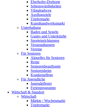
Eberhofer-Drehorte
Sehenswürdigkeiten
Vilstalradweg
Ausflugsziele
Töpfermarkt
Kunsthandwerksmarkt
Unterhaltung
Baden und Segeln
Gastro und Unterkünfte
Sporteinrichtungen
Veranstaltungen
Vereine
Für Senioren
Aktuelles für Senioren
Rente
Seniorenbeauftragte
Seniorenheim
Krankenpflege
Für Jugendliche
Jugendpfleger
Ferienprogramm
Wirtschaft & Standort
Wirtschaft
Märkte / Wochenmarkt
Töpfermarkt