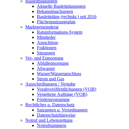
Bauleitplanungen
Aktuelle Bauleitplanungen
Bekanntmachungen
Bauleitpläne (rechtskr.) seit 2016
Flächennutzungsplan
Marktgemeinderat
Ratsinformations-System
Mitglieder
Ausschüsse
Fraktionen
Sitzungen
Ver- und Entsorgung
Abfallentsorgung
Abwasser
Wasser/Wasseranschluss
Strom und Gas
Ausschreibungen / Vergabe
Vorabveröffentlichungen (VOB)
Vergebene Aufträge (VOB)
Förderprogramme
Rechtliches u. Datenschutz
Satzungen u. Verordnungen
Datenschutzhinweise
Notruf und Lebensrettung
Notrufnummern