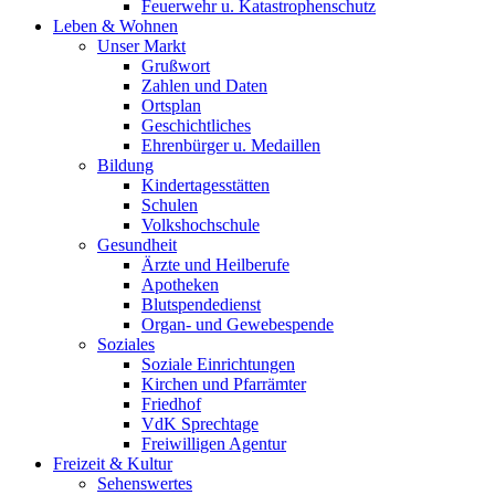
Feuerwehr u. Katastrophenschutz
Leben & Wohnen
Unser Markt
Grußwort
Zahlen und Daten
Ortsplan
Geschichtliches
Ehrenbürger u. Medaillen
Bildung
Kindertagesstätten
Schulen
Volkshochschule
Gesundheit
Ärzte und Heilberufe
Apotheken
Blutspendedienst
Organ- und Gewebespende
Soziales
Soziale Einrichtungen
Kirchen und Pfarrämter
Friedhof
VdK Sprechtage
Freiwilligen Agentur
Freizeit & Kultur
Sehenswertes