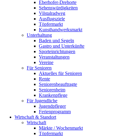
Eberhofer-Drehorte
Sehenswürdigkeiten
Vilstalradweg
Ausflugsziele
Töpfermarkt
Kunsthandwerksmarkt
Unterhaltung
Baden und Segeln
Gastro und Unterkünfte
Sporteinrichtungen
Veranstaltungen
Vereine
Für Senioren
Aktuelles für Senioren
Rente
Seniorenbeauftragte
Seniorenheim
Krankenpflege
Für Jugendliche
Jugendpfleger
Ferienprogramm
Wirtschaft & Standort
Wirtschaft
Märkte / Wochenmarkt
Töpfermarkt