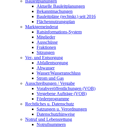
Bauleitplanungen
Aktuelle Bauleitplanungen
Bekanntmachungen
Bauleitpläne (rechtskr.) seit 2016
Flächennutzungsplan
Marktgemeinderat
Ratsinformations-System
Mitglieder
Ausschüsse
Fraktionen
Sitzungen
Ver- und Entsorgung
Abfallentsorgung
Abwasser
Wasser/Wasseranschluss
Strom und Gas
Ausschreibungen / Vergabe
Vorabveröffentlichungen (VOB)
Vergebene Aufträge (VOB)
Förderprogramme
Rechtliches u. Datenschutz
Satzungen u. Verordnungen
Datenschutzhinweise
Notruf und Lebensrettung
Notrufnummern