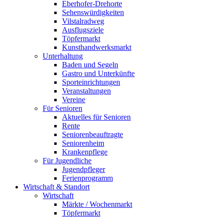
Eberhofer-Drehorte
Sehenswürdigkeiten
Vilstalradweg
Ausflugsziele
Töpfermarkt
Kunsthandwerksmarkt
Unterhaltung
Baden und Segeln
Gastro und Unterkünfte
Sporteinrichtungen
Veranstaltungen
Vereine
Für Senioren
Aktuelles für Senioren
Rente
Seniorenbeauftragte
Seniorenheim
Krankenpflege
Für Jugendliche
Jugendpfleger
Ferienprogramm
Wirtschaft & Standort
Wirtschaft
Märkte / Wochenmarkt
Töpfermarkt