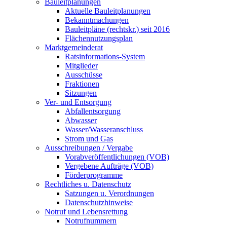
Bauleitplanungen
Aktuelle Bauleitplanungen
Bekanntmachungen
Bauleitpläne (rechtskr.) seit 2016
Flächennutzungsplan
Marktgemeinderat
Ratsinformations-System
Mitglieder
Ausschüsse
Fraktionen
Sitzungen
Ver- und Entsorgung
Abfallentsorgung
Abwasser
Wasser/Wasseranschluss
Strom und Gas
Ausschreibungen / Vergabe
Vorabveröffentlichungen (VOB)
Vergebene Aufträge (VOB)
Förderprogramme
Rechtliches u. Datenschutz
Satzungen u. Verordnungen
Datenschutzhinweise
Notruf und Lebensrettung
Notrufnummern