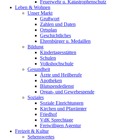
Feuerwehr u. Katastrophenschutz
Leben & Wohnen
Unser Markt
Grußwort
Zahlen und Daten
Ortsplan
Geschichtliches
Ehrenbürger u. Medaillen
Bildung
Kindertagesstätten
Schulen
Volkshochschule
Gesundheit
Ärzte und Heilberufe
Apotheken
Blutspendedienst
Organ- und Gewebespende
Soziales
Soziale Einrichtungen
Kirchen und Pfarrämter
Friedhof
VdK Sprechtage
Freiwilligen Agentur
Freizeit & Kultur
Sehenswertes