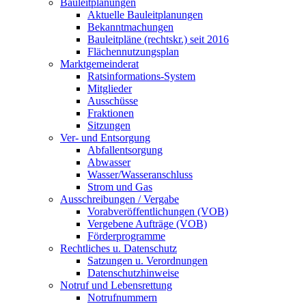
Bauleitplanungen
Aktuelle Bauleitplanungen
Bekanntmachungen
Bauleitpläne (rechtskr.) seit 2016
Flächennutzungsplan
Marktgemeinderat
Ratsinformations-System
Mitglieder
Ausschüsse
Fraktionen
Sitzungen
Ver- und Entsorgung
Abfallentsorgung
Abwasser
Wasser/Wasseranschluss
Strom und Gas
Ausschreibungen / Vergabe
Vorabveröffentlichungen (VOB)
Vergebene Aufträge (VOB)
Förderprogramme
Rechtliches u. Datenschutz
Satzungen u. Verordnungen
Datenschutzhinweise
Notruf und Lebensrettung
Notrufnummern