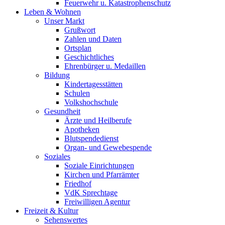
Feuerwehr u. Katastrophenschutz
Leben & Wohnen
Unser Markt
Grußwort
Zahlen und Daten
Ortsplan
Geschichtliches
Ehrenbürger u. Medaillen
Bildung
Kindertagesstätten
Schulen
Volkshochschule
Gesundheit
Ärzte und Heilberufe
Apotheken
Blutspendedienst
Organ- und Gewebespende
Soziales
Soziale Einrichtungen
Kirchen und Pfarrämter
Friedhof
VdK Sprechtage
Freiwilligen Agentur
Freizeit & Kultur
Sehenswertes