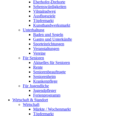
Eberhofer-Drehorte
Sehenswürdigkeiten
Vilstalradweg
Ausflugsziele
Töpfermarkt
Kunsthandwerksmarkt
Unterhaltung
Baden und Segeln
Gastro und Unterkünfte
Sporteinrichtungen
Veranstaltungen
Vereine
Für Senioren
Aktuelles für Senioren
Rente
Seniorenbeauftragte
Seniorenheim
Krankenpflege
Für Jugendliche
Jugendpfleger
Ferienprogramm
Wirtschaft & Standort
Wirtschaft
Märkte / Wochenmarkt
Töpfermarkt