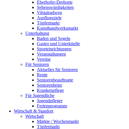
Eberhofer-Drehorte
Sehenswürdigkeiten
Vilstalradweg
Ausflugsziele
Töpfermarkt
Kunsthandwerksmarkt
Unterhaltung
Baden und Segeln
Gastro und Unterkünfte
Sporteinrichtungen
Veranstaltungen
Vereine
Für Senioren
Aktuelles für Senioren
Rente
Seniorenbeauftragte
Seniorenheim
Krankenpflege
Für Jugendliche
Jugendpfleger
Ferienprogramm
Wirtschaft & Standort
Wirtschaft
Märkte / Wochenmarkt
Töpfermarkt