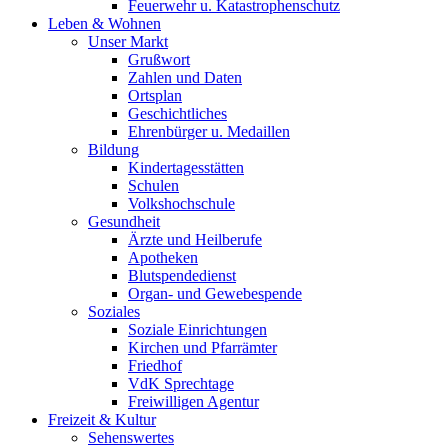
Feuerwehr u. Katastrophenschutz
Leben & Wohnen
Unser Markt
Grußwort
Zahlen und Daten
Ortsplan
Geschichtliches
Ehrenbürger u. Medaillen
Bildung
Kindertagesstätten
Schulen
Volkshochschule
Gesundheit
Ärzte und Heilberufe
Apotheken
Blutspendedienst
Organ- und Gewebespende
Soziales
Soziale Einrichtungen
Kirchen und Pfarrämter
Friedhof
VdK Sprechtage
Freiwilligen Agentur
Freizeit & Kultur
Sehenswertes