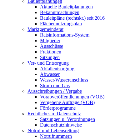
Bauleitplanungen
Aktuelle Bauleitplanungen
Bekanntmachungen
Bauleitpläne (rechtskr.) seit 2016
Flächennutzungsplan
Marktgemeinderat
Ratsinformations-System
Mitglieder
Ausschüsse
Fraktionen
Sitzungen
Ver- und Entsorgung
Abfallentsorgung
Abwasser
Wasser/Wasseranschluss
Strom und Gas
Ausschreibungen / Vergabe
Vorabveröffentlichungen (VOB)
Vergebene Aufträge (VOB)
Förderprogramme
Rechtliches u. Datenschutz
Satzungen u. Verordnungen
Datenschutzhinweise
Notruf und Lebensrettung
Notrufnummern