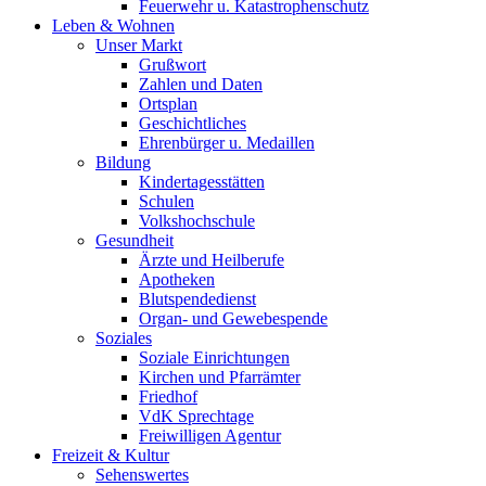
Feuerwehr u. Katastrophenschutz
Leben & Wohnen
Unser Markt
Grußwort
Zahlen und Daten
Ortsplan
Geschichtliches
Ehrenbürger u. Medaillen
Bildung
Kindertagesstätten
Schulen
Volkshochschule
Gesundheit
Ärzte und Heilberufe
Apotheken
Blutspendedienst
Organ- und Gewebespende
Soziales
Soziale Einrichtungen
Kirchen und Pfarrämter
Friedhof
VdK Sprechtage
Freiwilligen Agentur
Freizeit & Kultur
Sehenswertes