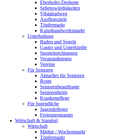
Eberhofer-Drehorte
Sehenswürdigkeiten
Vilstalradweg
Ausflugsziele
Töpfermarkt
Kunsthandwerksmarkt
Unterhaltung
Baden und Segeln
Gastro und Unterkünfte
Sporteinrichtungen
Veranstaltungen
Vereine
Für Senioren
Aktuelles für Senioren
Rente
Seniorenbeauftragte
Seniorenheim
Krankenpflege
Für Jugendliche
Jugendpfleger
Ferienprogramm
Wirtschaft & Standort
Wirtschaft
Märkte / Wochenmarkt
Töpfermarkt