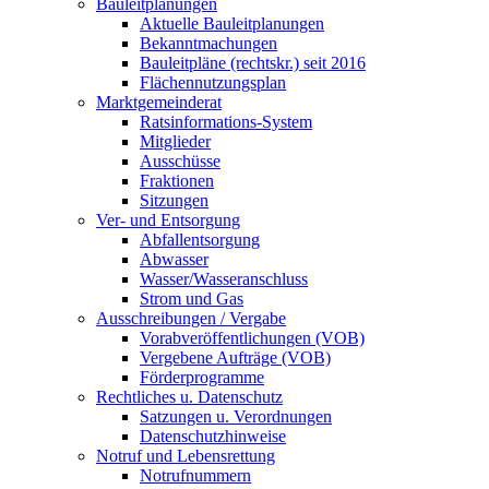
Bauleitplanungen
Aktuelle Bauleitplanungen
Bekanntmachungen
Bauleitpläne (rechtskr.) seit 2016
Flächennutzungsplan
Marktgemeinderat
Ratsinformations-System
Mitglieder
Ausschüsse
Fraktionen
Sitzungen
Ver- und Entsorgung
Abfallentsorgung
Abwasser
Wasser/Wasseranschluss
Strom und Gas
Ausschreibungen / Vergabe
Vorabveröffentlichungen (VOB)
Vergebene Aufträge (VOB)
Förderprogramme
Rechtliches u. Datenschutz
Satzungen u. Verordnungen
Datenschutzhinweise
Notruf und Lebensrettung
Notrufnummern