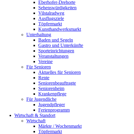
Eberhofer-Drehorte
Sehenswürdigkeiten
Vilstalradweg
Ausflugsziele
Töpfermarkt
Kunsthandwerksmarkt
Unterhaltung
Baden und Segeln
Gastro und Unterkünfte
Sporteinrichtungen
Veranstaltungen
Vereine
Für Senioren
Aktuelles für Senioren
Rente
Seniorenbeauftragte
Seniorenheim
Krankenpflege
Für Jugendliche
Jugendpfleger
Ferienprogramm
Wirtschaft & Standort
Wirtschaft
Märkte / Wochenmarkt
Töpfermarkt