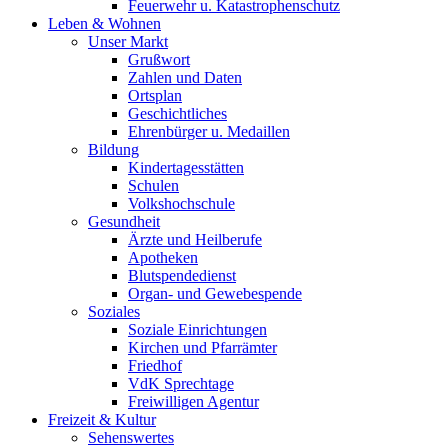
Feuerwehr u. Katastrophenschutz
Leben & Wohnen
Unser Markt
Grußwort
Zahlen und Daten
Ortsplan
Geschichtliches
Ehrenbürger u. Medaillen
Bildung
Kindertagesstätten
Schulen
Volkshochschule
Gesundheit
Ärzte und Heilberufe
Apotheken
Blutspendedienst
Organ- und Gewebespende
Soziales
Soziale Einrichtungen
Kirchen und Pfarrämter
Friedhof
VdK Sprechtage
Freiwilligen Agentur
Freizeit & Kultur
Sehenswertes