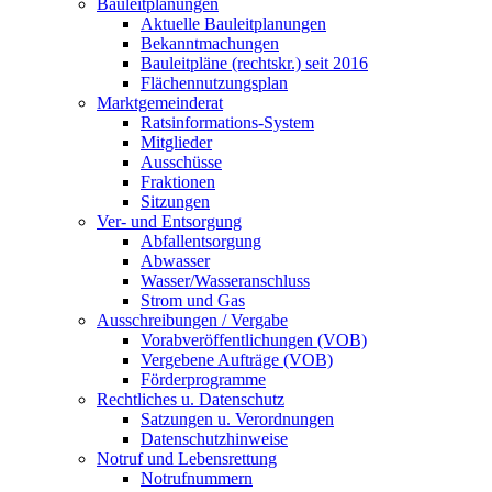
Bauleitplanungen
Aktuelle Bauleitplanungen
Bekanntmachungen
Bauleitpläne (rechtskr.) seit 2016
Flächennutzungsplan
Marktgemeinderat
Ratsinformations-System
Mitglieder
Ausschüsse
Fraktionen
Sitzungen
Ver- und Entsorgung
Abfallentsorgung
Abwasser
Wasser/Wasseranschluss
Strom und Gas
Ausschreibungen / Vergabe
Vorabveröffentlichungen (VOB)
Vergebene Aufträge (VOB)
Förderprogramme
Rechtliches u. Datenschutz
Satzungen u. Verordnungen
Datenschutzhinweise
Notruf und Lebensrettung
Notrufnummern