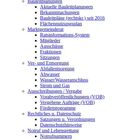
Bauleitplanungen
Aktuelle Bauleitplanungen
Bekanntmachungen
Bauleitpläne (rechtskr.) seit 2016
Flächennutzungsplan
Marktgemeinderat
Ratsinformations-System
Mitglieder
Ausschüsse
Fraktionen
Sitzungen
Ver- und Entsorgung
Abfallentsorgung
Abwasser
Wasser/Wasseranschluss
Strom und Gas
Ausschreibungen / Vergabe
Vorabveröffentlichungen (VOB)
Vergebene Aufträge (VOB)
Förderprogramme
Rechtliches u. Datenschutz
Satzungen u. Verordnungen
Datenschutzhinweise
Notruf und Lebensrettung
Notrufnummern