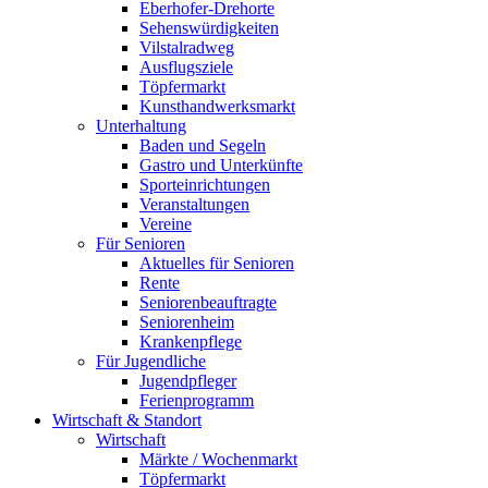
Eberhofer-Drehorte
Sehenswürdigkeiten
Vilstalradweg
Ausflugsziele
Töpfermarkt
Kunsthandwerksmarkt
Unterhaltung
Baden und Segeln
Gastro und Unterkünfte
Sporteinrichtungen
Veranstaltungen
Vereine
Für Senioren
Aktuelles für Senioren
Rente
Seniorenbeauftragte
Seniorenheim
Krankenpflege
Für Jugendliche
Jugendpfleger
Ferienprogramm
Wirtschaft & Standort
Wirtschaft
Märkte / Wochenmarkt
Töpfermarkt