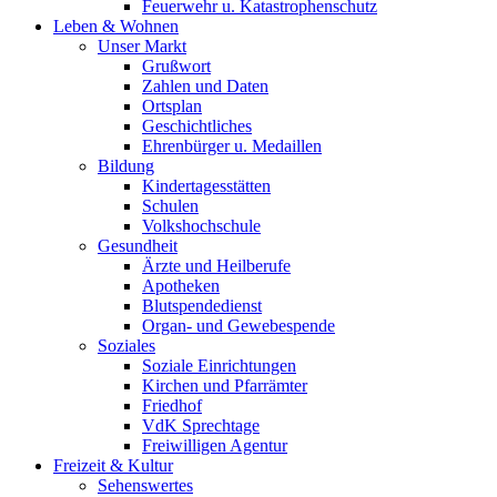
Feuerwehr u. Katastrophenschutz
Leben & Wohnen
Unser Markt
Grußwort
Zahlen und Daten
Ortsplan
Geschichtliches
Ehrenbürger u. Medaillen
Bildung
Kindertagesstätten
Schulen
Volkshochschule
Gesundheit
Ärzte und Heilberufe
Apotheken
Blutspendedienst
Organ- und Gewebespende
Soziales
Soziale Einrichtungen
Kirchen und Pfarrämter
Friedhof
VdK Sprechtage
Freiwilligen Agentur
Freizeit & Kultur
Sehenswertes