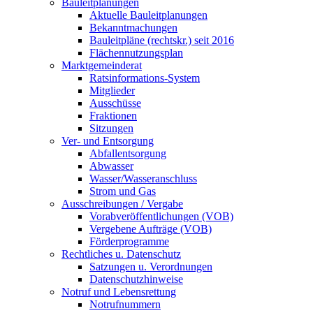
Bauleitplanungen
Aktuelle Bauleitplanungen
Bekanntmachungen
Bauleitpläne (rechtskr.) seit 2016
Flächennutzungsplan
Marktgemeinderat
Ratsinformations-System
Mitglieder
Ausschüsse
Fraktionen
Sitzungen
Ver- und Entsorgung
Abfallentsorgung
Abwasser
Wasser/Wasseranschluss
Strom und Gas
Ausschreibungen / Vergabe
Vorabveröffentlichungen (VOB)
Vergebene Aufträge (VOB)
Förderprogramme
Rechtliches u. Datenschutz
Satzungen u. Verordnungen
Datenschutzhinweise
Notruf und Lebensrettung
Notrufnummern