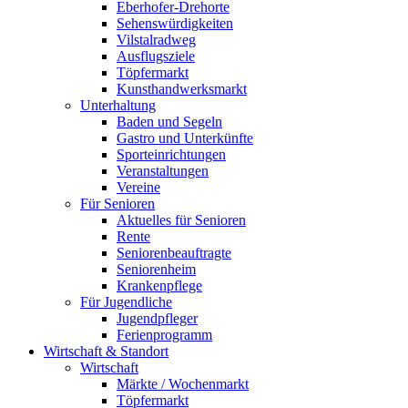
Eberhofer-Drehorte
Sehenswürdigkeiten
Vilstalradweg
Ausflugsziele
Töpfermarkt
Kunsthandwerksmarkt
Unterhaltung
Baden und Segeln
Gastro und Unterkünfte
Sporteinrichtungen
Veranstaltungen
Vereine
Für Senioren
Aktuelles für Senioren
Rente
Seniorenbeauftragte
Seniorenheim
Krankenpflege
Für Jugendliche
Jugendpfleger
Ferienprogramm
Wirtschaft & Standort
Wirtschaft
Märkte / Wochenmarkt
Töpfermarkt