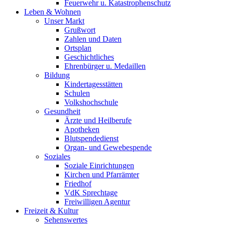
Feuerwehr u. Katastrophenschutz
Leben & Wohnen
Unser Markt
Grußwort
Zahlen und Daten
Ortsplan
Geschichtliches
Ehrenbürger u. Medaillen
Bildung
Kindertagesstätten
Schulen
Volkshochschule
Gesundheit
Ärzte und Heilberufe
Apotheken
Blutspendedienst
Organ- und Gewebespende
Soziales
Soziale Einrichtungen
Kirchen und Pfarrämter
Friedhof
VdK Sprechtage
Freiwilligen Agentur
Freizeit & Kultur
Sehenswertes