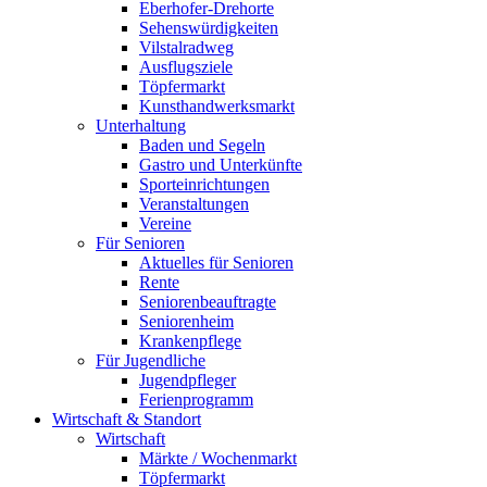
Eberhofer-Drehorte
Sehenswürdigkeiten
Vilstalradweg
Ausflugsziele
Töpfermarkt
Kunsthandwerksmarkt
Unterhaltung
Baden und Segeln
Gastro und Unterkünfte
Sporteinrichtungen
Veranstaltungen
Vereine
Für Senioren
Aktuelles für Senioren
Rente
Seniorenbeauftragte
Seniorenheim
Krankenpflege
Für Jugendliche
Jugendpfleger
Ferienprogramm
Wirtschaft & Standort
Wirtschaft
Märkte / Wochenmarkt
Töpfermarkt