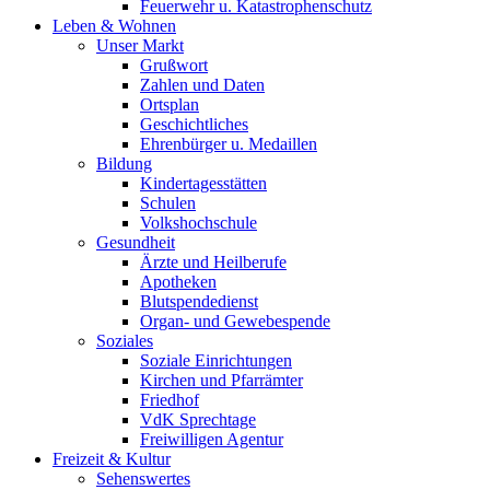
Feuerwehr u. Katastrophenschutz
Leben & Wohnen
Unser Markt
Grußwort
Zahlen und Daten
Ortsplan
Geschichtliches
Ehrenbürger u. Medaillen
Bildung
Kindertagesstätten
Schulen
Volkshochschule
Gesundheit
Ärzte und Heilberufe
Apotheken
Blutspendedienst
Organ- und Gewebespende
Soziales
Soziale Einrichtungen
Kirchen und Pfarrämter
Friedhof
VdK Sprechtage
Freiwilligen Agentur
Freizeit & Kultur
Sehenswertes