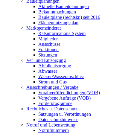
Bauleitplanungen
Aktuelle Bauleitplanungen
Bekanntmachungen
Bauleitpläne (rechtskr.) seit 2016
Flächennutzungsplan
Marktgemeinderat
Ratsinformations-System
Mitglieder
Ausschüsse
Fraktionen
Sitzungen
Ver- und Entsorgung
Abfallentsorgung
Abwasser
Wasser/Wasseranschluss
Strom und Gas
Ausschreibungen / Vergabe
Vorabveröffentlichungen (VOB)
Vergebene Aufträge (VOB)
Förderprogramme
Rechtliches u. Datenschutz
Satzungen u. Verordnungen
Datenschutzhinweise
Notruf und Lebensrettung
Notrufnummern