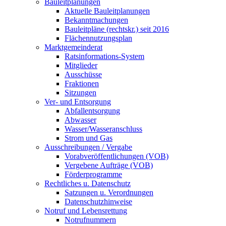
Bauleitplanungen
Aktuelle Bauleitplanungen
Bekanntmachungen
Bauleitpläne (rechtskr.) seit 2016
Flächennutzungsplan
Marktgemeinderat
Ratsinformations-System
Mitglieder
Ausschüsse
Fraktionen
Sitzungen
Ver- und Entsorgung
Abfallentsorgung
Abwasser
Wasser/Wasseranschluss
Strom und Gas
Ausschreibungen / Vergabe
Vorabveröffentlichungen (VOB)
Vergebene Aufträge (VOB)
Förderprogramme
Rechtliches u. Datenschutz
Satzungen u. Verordnungen
Datenschutzhinweise
Notruf und Lebensrettung
Notrufnummern