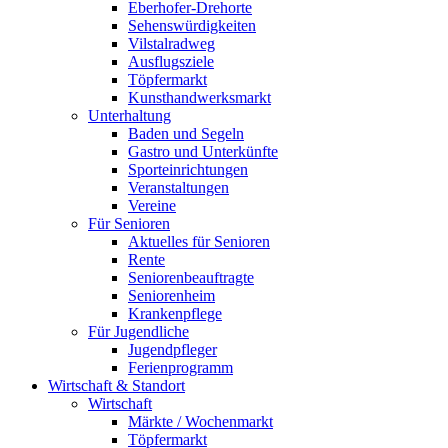
Eberhofer-Drehorte
Sehenswürdigkeiten
Vilstalradweg
Ausflugsziele
Töpfermarkt
Kunsthandwerksmarkt
Unterhaltung
Baden und Segeln
Gastro und Unterkünfte
Sporteinrichtungen
Veranstaltungen
Vereine
Für Senioren
Aktuelles für Senioren
Rente
Seniorenbeauftragte
Seniorenheim
Krankenpflege
Für Jugendliche
Jugendpfleger
Ferienprogramm
Wirtschaft & Standort
Wirtschaft
Märkte / Wochenmarkt
Töpfermarkt