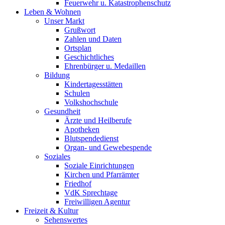
Feuerwehr u. Katastrophenschutz
Leben & Wohnen
Unser Markt
Grußwort
Zahlen und Daten
Ortsplan
Geschichtliches
Ehrenbürger u. Medaillen
Bildung
Kindertagesstätten
Schulen
Volkshochschule
Gesundheit
Ärzte und Heilberufe
Apotheken
Blutspendedienst
Organ- und Gewebespende
Soziales
Soziale Einrichtungen
Kirchen und Pfarrämter
Friedhof
VdK Sprechtage
Freiwilligen Agentur
Freizeit & Kultur
Sehenswertes