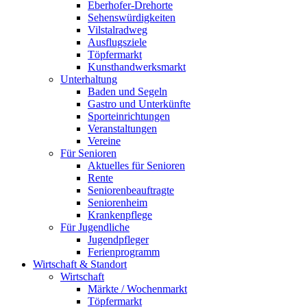
Eberhofer-Drehorte
Sehenswürdigkeiten
Vilstalradweg
Ausflugsziele
Töpfermarkt
Kunsthandwerksmarkt
Unterhaltung
Baden und Segeln
Gastro und Unterkünfte
Sporteinrichtungen
Veranstaltungen
Vereine
Für Senioren
Aktuelles für Senioren
Rente
Seniorenbeauftragte
Seniorenheim
Krankenpflege
Für Jugendliche
Jugendpfleger
Ferienprogramm
Wirtschaft & Standort
Wirtschaft
Märkte / Wochenmarkt
Töpfermarkt