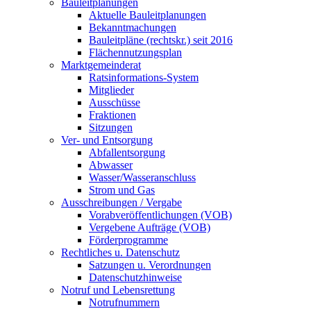
Bauleitplanungen
Aktuelle Bauleitplanungen
Bekanntmachungen
Bauleitpläne (rechtskr.) seit 2016
Flächennutzungsplan
Marktgemeinderat
Ratsinformations-System
Mitglieder
Ausschüsse
Fraktionen
Sitzungen
Ver- und Entsorgung
Abfallentsorgung
Abwasser
Wasser/Wasseranschluss
Strom und Gas
Ausschreibungen / Vergabe
Vorabveröffentlichungen (VOB)
Vergebene Aufträge (VOB)
Förderprogramme
Rechtliches u. Datenschutz
Satzungen u. Verordnungen
Datenschutzhinweise
Notruf und Lebensrettung
Notrufnummern