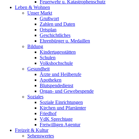
Feuerwehr u. Katastrophenschutz
Leben & Wohnen
Unser Markt
Grußwort
Zahlen und Daten
Ortsplan
Geschichtliches
Ehrenbürger u. Medaillen
Bildung
Kindertagesstätten
Schulen
Volkshochschule
Gesundheit
Ärzte und Heilberufe
Apotheken
Blutspendedienst
Organ- und Gewebespende
Soziales
Soziale Einrichtungen
Kirchen und Pfarrämter
Friedhof
VdK Sprechtage
Freiwilligen Agentur
Freizeit & Kultur
Sehenswertes