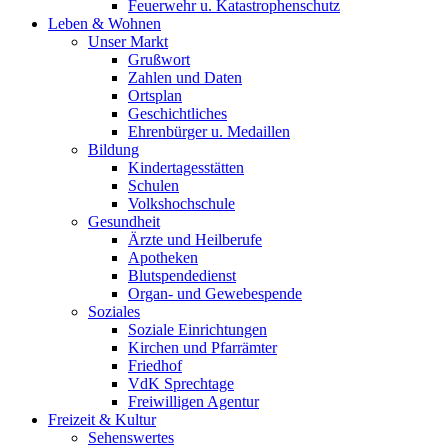
Feuerwehr u. Katastrophenschutz
Leben & Wohnen
Unser Markt
Grußwort
Zahlen und Daten
Ortsplan
Geschichtliches
Ehrenbürger u. Medaillen
Bildung
Kindertagesstätten
Schulen
Volkshochschule
Gesundheit
Ärzte und Heilberufe
Apotheken
Blutspendedienst
Organ- und Gewebespende
Soziales
Soziale Einrichtungen
Kirchen und Pfarrämter
Friedhof
VdK Sprechtage
Freiwilligen Agentur
Freizeit & Kultur
Sehenswertes