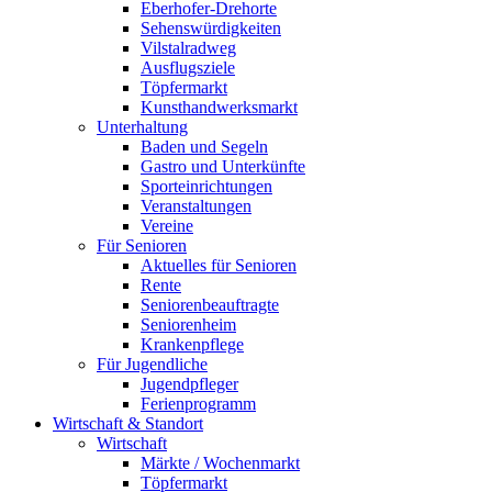
Eberhofer-Drehorte
Sehenswürdigkeiten
Vilstalradweg
Ausflugsziele
Töpfermarkt
Kunsthandwerksmarkt
Unterhaltung
Baden und Segeln
Gastro und Unterkünfte
Sporteinrichtungen
Veranstaltungen
Vereine
Für Senioren
Aktuelles für Senioren
Rente
Seniorenbeauftragte
Seniorenheim
Krankenpflege
Für Jugendliche
Jugendpfleger
Ferienprogramm
Wirtschaft & Standort
Wirtschaft
Märkte / Wochenmarkt
Töpfermarkt