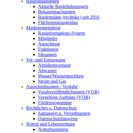
Bauleitplanungen
Aktuelle Bauleitplanungen
Bekanntmachungen
Bauleitpläne (rechtskr.) seit 2016
Flächennutzungsplan
Marktgemeinderat
Ratsinformations-System
Mitglieder
Ausschüsse
Fraktionen
Sitzungen
Ver- und Entsorgung
Abfallentsorgung
Abwasser
Wasser/Wasseranschluss
Strom und Gas
Ausschreibungen / Vergabe
Vorabveröffentlichungen (VOB)
Vergebene Aufträge (VOB)
Förderprogramme
Rechtliches u. Datenschutz
Satzungen u. Verordnungen
Datenschutzhinweise
Notruf und Lebensrettung
Notrufnummern