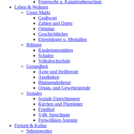
Feuerwehr u. Katastrophenschutz
Leben & Wohnen
Unser Markt
Grußwort
Zahlen und Daten
Ortsplan
Geschichtliches
Ehrenbürger u. Medaillen
Bildung
Kindertagesstätten
Schulen
Volkshochschule
Gesundheit
Ärzte und Heilberufe
Apotheken
Blutspendedienst
Organ- und Gewebespende
Soziales
Soziale Einrichtungen
Kirchen und Pfarrämter
Friedhof
VdK Sprechtage
Freiwilligen Agentur
Freizeit & Kultur
Sehenswertes