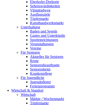
Eberhofer-Drehorte
Sehenswürdigkeiten
Vilstalradweg
Ausflugsziele
Töpfermarkt
Kunsthandwerksmarkt
Unterhaltung
Baden und Segeln
Gastro und Unterkünfte
Sporteinrichtungen
Veranstaltungen
Vereine
Für Senioren
Aktuelles für Senioren
Rente
Seniorenbeauftragte
Seniorenheim
Krankenpflege
Für Jugendliche
Jugendpfleger
Ferienprogramm
Wirtschaft & Standort
Wirtschaft
Märkte / Wochenmarkt
Töpfermarkt