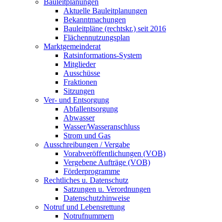
Bauleitplanungen
Aktuelle Bauleitplanungen
Bekanntmachungen
Bauleitpläne (rechtskr.) seit 2016
Flächennutzungsplan
Marktgemeinderat
Ratsinformations-System
Mitglieder
Ausschüsse
Fraktionen
Sitzungen
Ver- und Entsorgung
Abfallentsorgung
Abwasser
Wasser/Wasseranschluss
Strom und Gas
Ausschreibungen / Vergabe
Vorabveröffentlichungen (VOB)
Vergebene Aufträge (VOB)
Förderprogramme
Rechtliches u. Datenschutz
Satzungen u. Verordnungen
Datenschutzhinweise
Notruf und Lebensrettung
Notrufnummern