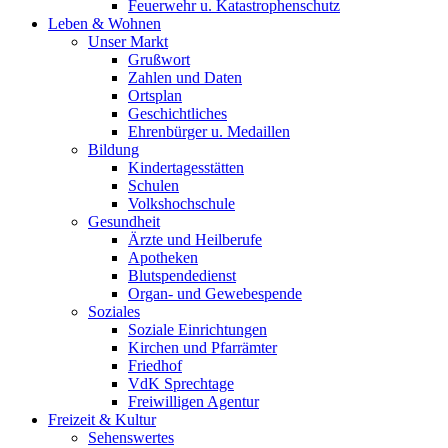
Feuerwehr u. Katastrophenschutz
Leben & Wohnen
Unser Markt
Grußwort
Zahlen und Daten
Ortsplan
Geschichtliches
Ehrenbürger u. Medaillen
Bildung
Kindertagesstätten
Schulen
Volkshochschule
Gesundheit
Ärzte und Heilberufe
Apotheken
Blutspendedienst
Organ- und Gewebespende
Soziales
Soziale Einrichtungen
Kirchen und Pfarrämter
Friedhof
VdK Sprechtage
Freiwilligen Agentur
Freizeit & Kultur
Sehenswertes