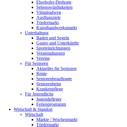
Eberhofer-Drehorte
Sehenswürdigkeiten
Vilstalradweg
Ausflugsziele
Töpfermarkt
Kunsthandwerksmarkt
Unterhaltung
Baden und Segeln
Gastro und Unterkünfte
Sporteinrichtungen
Veranstaltungen
Vereine
Für Senioren
Aktuelles für Senioren
Rente
Seniorenbeauftragte
Seniorenheim
Krankenpflege
Für Jugendliche
Jugendpfleger
Ferienprogramm
Wirtschaft & Standort
Wirtschaft
Märkte / Wochenmarkt
Töpfermarkt