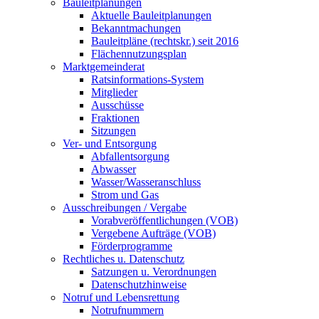
Bauleitplanungen
Aktuelle Bauleitplanungen
Bekanntmachungen
Bauleitpläne (rechtskr.) seit 2016
Flächennutzungsplan
Marktgemeinderat
Ratsinformations-System
Mitglieder
Ausschüsse
Fraktionen
Sitzungen
Ver- und Entsorgung
Abfallentsorgung
Abwasser
Wasser/Wasseranschluss
Strom und Gas
Ausschreibungen / Vergabe
Vorabveröffentlichungen (VOB)
Vergebene Aufträge (VOB)
Förderprogramme
Rechtliches u. Datenschutz
Satzungen u. Verordnungen
Datenschutzhinweise
Notruf und Lebensrettung
Notrufnummern