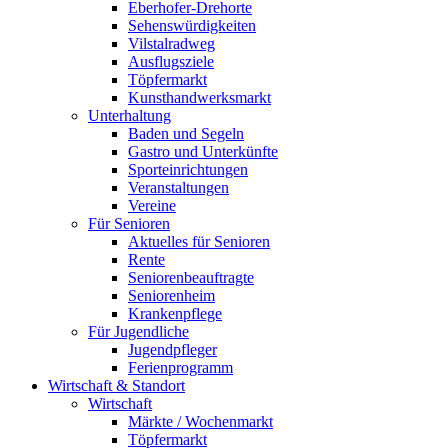
Eberhofer-Drehorte
Sehenswürdigkeiten
Vilstalradweg
Ausflugsziele
Töpfermarkt
Kunsthandwerksmarkt
Unterhaltung
Baden und Segeln
Gastro und Unterkünfte
Sporteinrichtungen
Veranstaltungen
Vereine
Für Senioren
Aktuelles für Senioren
Rente
Seniorenbeauftragte
Seniorenheim
Krankenpflege
Für Jugendliche
Jugendpfleger
Ferienprogramm
Wirtschaft & Standort
Wirtschaft
Märkte / Wochenmarkt
Töpfermarkt