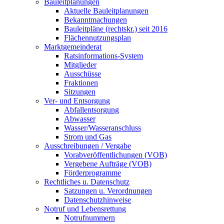
Bauleitplanungen
Aktuelle Bauleitplanungen
Bekanntmachungen
Bauleitpläne (rechtskr.) seit 2016
Flächennutzungsplan
Marktgemeinderat
Ratsinformations-System
Mitglieder
Ausschüsse
Fraktionen
Sitzungen
Ver- und Entsorgung
Abfallentsorgung
Abwasser
Wasser/Wasseranschluss
Strom und Gas
Ausschreibungen / Vergabe
Vorabveröffentlichungen (VOB)
Vergebene Aufträge (VOB)
Förderprogramme
Rechtliches u. Datenschutz
Satzungen u. Verordnungen
Datenschutzhinweise
Notruf und Lebensrettung
Notrufnummern