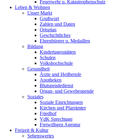
Feuerwehr u. Katastrophenschutz
Leben & Wohnen
Unser Markt
Grußwort
Zahlen und Daten
Ortsplan
Geschichtliches
Ehrenbürger u. Medaillen
Bildung
Kindertagesstätten
Schulen
Volkshochschule
Gesundheit
Ärzte und Heilberufe
Apotheken
Blutspendedienst
Organ- und Gewebespende
Soziales
Soziale Einrichtungen
Kirchen und Pfarrämter
Friedhof
VdK Sprechtage
Freiwilligen Agentur
Freizeit & Kultur
Sehenswertes