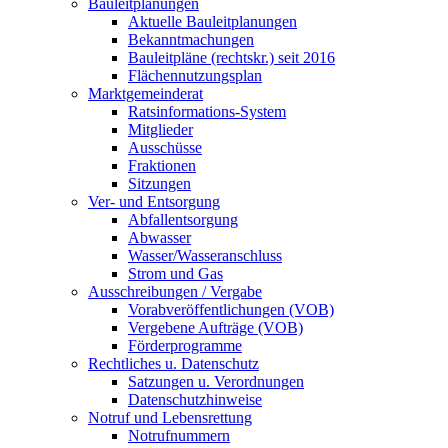
Bauleitplanungen
Aktuelle Bauleitplanungen
Bekanntmachungen
Bauleitpläne (rechtskr.) seit 2016
Flächennutzungsplan
Marktgemeinderat
Ratsinformations-System
Mitglieder
Ausschüsse
Fraktionen
Sitzungen
Ver- und Entsorgung
Abfallentsorgung
Abwasser
Wasser/Wasseranschluss
Strom und Gas
Ausschreibungen / Vergabe
Vorabveröffentlichungen (VOB)
Vergebene Aufträge (VOB)
Förderprogramme
Rechtliches u. Datenschutz
Satzungen u. Verordnungen
Datenschutzhinweise
Notruf und Lebensrettung
Notrufnummern