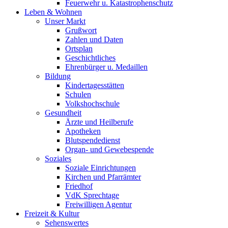
Feuerwehr u. Katastrophenschutz
Leben & Wohnen
Unser Markt
Grußwort
Zahlen und Daten
Ortsplan
Geschichtliches
Ehrenbürger u. Medaillen
Bildung
Kindertagesstätten
Schulen
Volkshochschule
Gesundheit
Ärzte und Heilberufe
Apotheken
Blutspendedienst
Organ- und Gewebespende
Soziales
Soziale Einrichtungen
Kirchen und Pfarrämter
Friedhof
VdK Sprechtage
Freiwilligen Agentur
Freizeit & Kultur
Sehenswertes