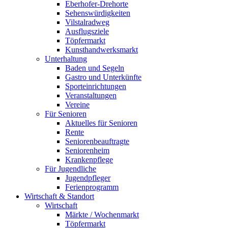
Eberhofer-Drehorte
Sehenswürdigkeiten
Vilstalradweg
Ausflugsziele
Töpfermarkt
Kunsthandwerksmarkt
Unterhaltung
Baden und Segeln
Gastro und Unterkünfte
Sporteinrichtungen
Veranstaltungen
Vereine
Für Senioren
Aktuelles für Senioren
Rente
Seniorenbeauftragte
Seniorenheim
Krankenpflege
Für Jugendliche
Jugendpfleger
Ferienprogramm
Wirtschaft & Standort
Wirtschaft
Märkte / Wochenmarkt
Töpfermarkt