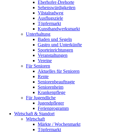
Eberhofer-Drehorte
Sehenswürdigkeiten
Vilstalradweg
Ausflugsziele
Töpfermarkt
Kunsthandwerksmarkt
Unterhaltung
Baden und Segeln
Gastro und Unterkünfte
Sporteinrichtungen
Veranstaltungen
Vereine
Für Senioren
Aktuelles für Senioren
Rente
Seniorenbeauftragte
Seniorenheim
Krankenpflege
Für Jugendliche
Jugendpfleger
Ferienprogramm
Wirtschaft & Standort
Wirtschaft
Märkte / Wochenmarkt
Töpfermarkt