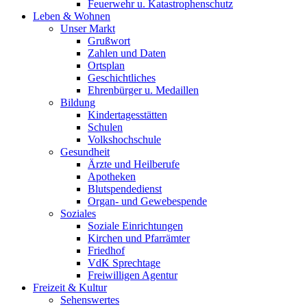
Feuerwehr u. Katastrophenschutz
Leben & Wohnen
Unser Markt
Grußwort
Zahlen und Daten
Ortsplan
Geschichtliches
Ehrenbürger u. Medaillen
Bildung
Kindertagesstätten
Schulen
Volkshochschule
Gesundheit
Ärzte und Heilberufe
Apotheken
Blutspendedienst
Organ- und Gewebespende
Soziales
Soziale Einrichtungen
Kirchen und Pfarrämter
Friedhof
VdK Sprechtage
Freiwilligen Agentur
Freizeit & Kultur
Sehenswertes