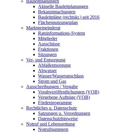
Bauleitplanungen
Aktuelle Bauleitplanungen
Bekanntmachungen
Bauleitpläne (rechtskr.) seit 2016
Flächennutzungsplan
Marktgemeinderat
Ratsinformations-System
Mitglieder
Ausschüsse
Fraktionen
Sitzungen
Ver- und Entsorgung
Abfallentsorgung
Abwasser
Wasser/Wasseranschluss
Strom und Gas
Ausschreibungen / Vergabe
Vorabveröffentlichungen (VOB)
Vergebene Aufträge (VOB)
Förderprogramme
Rechtliches u. Datenschutz
Satzungen u. Verordnungen
Datenschutzhinweise
Notruf und Lebensrettung
Notrufnummern