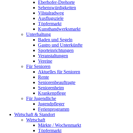
Eberhofer-Drehorte
Sehenswürdigkeiten
Vilstalradweg
Ausflugsziele
Töpfermarkt
Kunsthandwerksmarkt
Unterhaltung
Baden und Segeln
Gastro und Unterkünfte
Sporteinrichtungen
Veranstaltungen
Vereine
Für Senioren
Aktuelles für Senioren
Rente
Seniorenbeauftragte
Seniorenheim
Krankenpflege
Für Jugendliche
Jugendpfleger
Ferienprogramm
Wirtschaft & Standort
Wirtschaft
Märkte / Wochenmarkt
Töpfermarkt