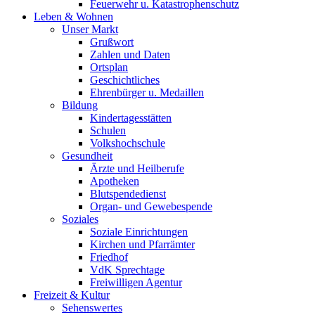
Feuerwehr u. Katastrophenschutz
Leben & Wohnen
Unser Markt
Grußwort
Zahlen und Daten
Ortsplan
Geschichtliches
Ehrenbürger u. Medaillen
Bildung
Kindertagesstätten
Schulen
Volkshochschule
Gesundheit
Ärzte und Heilberufe
Apotheken
Blutspendedienst
Organ- und Gewebespende
Soziales
Soziale Einrichtungen
Kirchen und Pfarrämter
Friedhof
VdK Sprechtage
Freiwilligen Agentur
Freizeit & Kultur
Sehenswertes