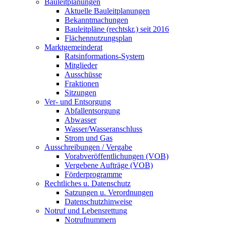
Bauleitplanungen
Aktuelle Bauleitplanungen
Bekanntmachungen
Bauleitpläne (rechtskr.) seit 2016
Flächennutzungsplan
Marktgemeinderat
Ratsinformations-System
Mitglieder
Ausschüsse
Fraktionen
Sitzungen
Ver- und Entsorgung
Abfallentsorgung
Abwasser
Wasser/Wasseranschluss
Strom und Gas
Ausschreibungen / Vergabe
Vorabveröffentlichungen (VOB)
Vergebene Aufträge (VOB)
Förderprogramme
Rechtliches u. Datenschutz
Satzungen u. Verordnungen
Datenschutzhinweise
Notruf und Lebensrettung
Notrufnummern