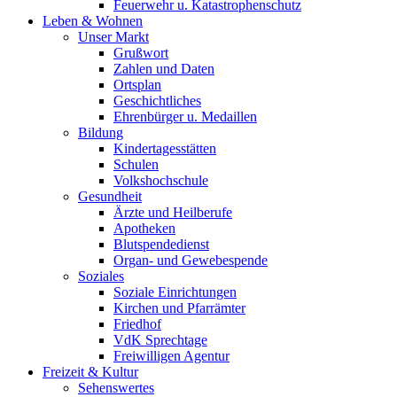
Feuerwehr u. Katastrophenschutz
Leben & Wohnen
Unser Markt
Grußwort
Zahlen und Daten
Ortsplan
Geschichtliches
Ehrenbürger u. Medaillen
Bildung
Kindertagesstätten
Schulen
Volkshochschule
Gesundheit
Ärzte und Heilberufe
Apotheken
Blutspendedienst
Organ- und Gewebespende
Soziales
Soziale Einrichtungen
Kirchen und Pfarrämter
Friedhof
VdK Sprechtage
Freiwilligen Agentur
Freizeit & Kultur
Sehenswertes