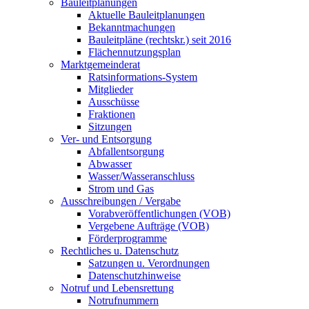
Bauleitplanungen
Aktuelle Bauleitplanungen
Bekanntmachungen
Bauleitpläne (rechtskr.) seit 2016
Flächennutzungsplan
Marktgemeinderat
Ratsinformations-System
Mitglieder
Ausschüsse
Fraktionen
Sitzungen
Ver- und Entsorgung
Abfallentsorgung
Abwasser
Wasser/Wasseranschluss
Strom und Gas
Ausschreibungen / Vergabe
Vorabveröffentlichungen (VOB)
Vergebene Aufträge (VOB)
Förderprogramme
Rechtliches u. Datenschutz
Satzungen u. Verordnungen
Datenschutzhinweise
Notruf und Lebensrettung
Notrufnummern