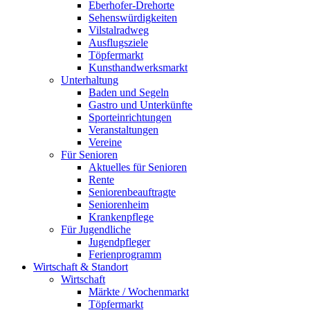
Eberhofer-Drehorte
Sehenswürdigkeiten
Vilstalradweg
Ausflugsziele
Töpfermarkt
Kunsthandwerksmarkt
Unterhaltung
Baden und Segeln
Gastro und Unterkünfte
Sporteinrichtungen
Veranstaltungen
Vereine
Für Senioren
Aktuelles für Senioren
Rente
Seniorenbeauftragte
Seniorenheim
Krankenpflege
Für Jugendliche
Jugendpfleger
Ferienprogramm
Wirtschaft & Standort
Wirtschaft
Märkte / Wochenmarkt
Töpfermarkt