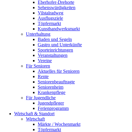
Eberhofer-Drehorte
Sehenswürdigkeiten
Vilstalradweg
Ausflugsziele
Töpfermarkt
Kunsthandwerksmarkt
Unterhaltung
Baden und Segeln
Gastro und Unterkünfte
Sporteinrichtungen
Veranstaltungen
Vereine
Für Senioren
Aktuelles für Senioren
Rente
Seniorenbeauftragte
Seniorenheim
Krankenpflege
Für Jugendliche
Jugendpfleger
Ferienprogramm
Wirtschaft & Standort
Wirtschaft
Märkte / Wochenmarkt
Töpfermarkt