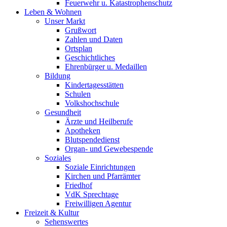
Feuerwehr u. Katastrophenschutz
Leben & Wohnen
Unser Markt
Grußwort
Zahlen und Daten
Ortsplan
Geschichtliches
Ehrenbürger u. Medaillen
Bildung
Kindertagesstätten
Schulen
Volkshochschule
Gesundheit
Ärzte und Heilberufe
Apotheken
Blutspendedienst
Organ- und Gewebespende
Soziales
Soziale Einrichtungen
Kirchen und Pfarrämter
Friedhof
VdK Sprechtage
Freiwilligen Agentur
Freizeit & Kultur
Sehenswertes