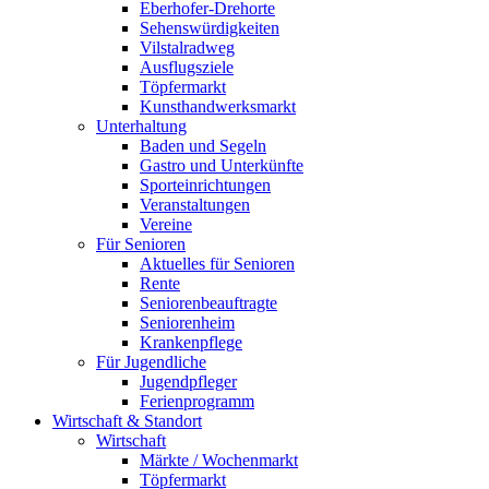
Eberhofer-Drehorte
Sehenswürdigkeiten
Vilstalradweg
Ausflugsziele
Töpfermarkt
Kunsthandwerksmarkt
Unterhaltung
Baden und Segeln
Gastro und Unterkünfte
Sporteinrichtungen
Veranstaltungen
Vereine
Für Senioren
Aktuelles für Senioren
Rente
Seniorenbeauftragte
Seniorenheim
Krankenpflege
Für Jugendliche
Jugendpfleger
Ferienprogramm
Wirtschaft & Standort
Wirtschaft
Märkte / Wochenmarkt
Töpfermarkt