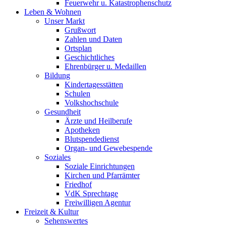
Feuerwehr u. Katastrophenschutz
Leben & Wohnen
Unser Markt
Grußwort
Zahlen und Daten
Ortsplan
Geschichtliches
Ehrenbürger u. Medaillen
Bildung
Kindertagesstätten
Schulen
Volkshochschule
Gesundheit
Ärzte und Heilberufe
Apotheken
Blutspendedienst
Organ- und Gewebespende
Soziales
Soziale Einrichtungen
Kirchen und Pfarrämter
Friedhof
VdK Sprechtage
Freiwilligen Agentur
Freizeit & Kultur
Sehenswertes