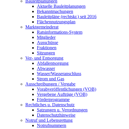
Bauleitplanungen
Aktuelle Bauleitplanungen
Bekanntmachungen
Bauleitpläne (rechtskr.) seit 2016
Flächennutzungsplan
Marktgemeinderat
Ratsinformations-System
Mitglieder
Ausschüsse
Fraktionen
Sitzungen
Ver- und Entsorgung
Abfallentsorgung
Abwasser
Wasser/Wasseranschluss
Strom und Gas
Ausschreibungen / Vergabe
Vorabveröffentlichungen (VOB)
Vergebene Aufträge (VOB)
Förderprogramme
Rechtliches u. Datenschutz
Satzungen u. Verordnungen
Datenschutzhinweise
Notruf und Lebensrettung
Notrufnummern