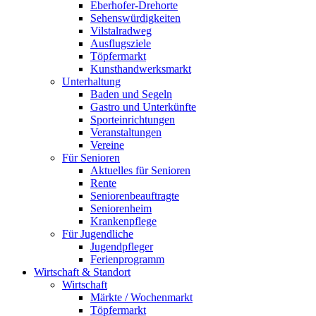
Eberhofer-Drehorte
Sehenswürdigkeiten
Vilstalradweg
Ausflugsziele
Töpfermarkt
Kunsthandwerksmarkt
Unterhaltung
Baden und Segeln
Gastro und Unterkünfte
Sporteinrichtungen
Veranstaltungen
Vereine
Für Senioren
Aktuelles für Senioren
Rente
Seniorenbeauftragte
Seniorenheim
Krankenpflege
Für Jugendliche
Jugendpfleger
Ferienprogramm
Wirtschaft & Standort
Wirtschaft
Märkte / Wochenmarkt
Töpfermarkt