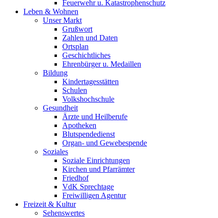
Feuerwehr u. Katastrophenschutz
Leben & Wohnen
Unser Markt
Grußwort
Zahlen und Daten
Ortsplan
Geschichtliches
Ehrenbürger u. Medaillen
Bildung
Kindertagesstätten
Schulen
Volkshochschule
Gesundheit
Ärzte und Heilberufe
Apotheken
Blutspendedienst
Organ- und Gewebespende
Soziales
Soziale Einrichtungen
Kirchen und Pfarrämter
Friedhof
VdK Sprechtage
Freiwilligen Agentur
Freizeit & Kultur
Sehenswertes