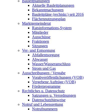
Bauleitplanungen
Aktuelle Bauleitplanungen
Bekanntmachungen
Bauleitpläne (rechtskr.) seit 2016
Flächennutzungsplan
Marktgemeinderat
Ratsinformations-System
Mitglieder
Ausschüsse
Fraktionen
Sitzungen
Ver- und Entsorgung
Abfallentsorgung
Abwasser
Wasser/Wasseranschluss
Strom und Gas
Ausschreibungen / Vergabe
Vorabveröffentlichungen (VOB)
Vergebene Aufträge (VOB)
Förderprogramme
Rechtliches u. Datenschutz
Satzungen u. Verordnungen
Datenschutzhinweise
Notruf und Lebensrettung
Notrufnummern