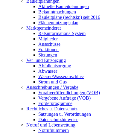
Bauleitplanungen
Aktuelle Bauleitplanungen
Bekanntmachungen
Bauleitpläne (rechtskr.) seit 2016
Flächennutzungsplan
Marktgemeinderat
Ratsinformations-System
Mitglieder
Ausschüsse
Fraktionen
Sitzungen
Ver- und Entsorgung
Abfallentsorgung
Abwasser
Wasser/Wasseranschluss
Strom und Gas
Ausschreibungen / Vergabe
Vorabveröffentlichungen (VOB)
Vergebene Aufträge (VOB)
Förderprogramme
Rechtliches u. Datenschutz
Satzungen u. Verordnungen
Datenschutzhinweise
Notruf und Lebensrettung
Notrufnummern