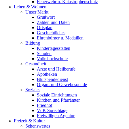
Feuerwehr u. Katastrophenschutz
Leben & Wohnen
Unser Markt
Grußwort
Zahlen und Daten
Ortsplan
Geschichtliches
Ehrenbürger u. Medaillen
Bildung
Kindertagesstätten
Schulen
Volkshochschule
Gesundheit
Ärzte und Heilberufe
Apotheken
Blutspendedienst
Organ- und Gewebespende
Soziales
Soziale Einrichtungen
Kirchen und Pfarrämter
Friedhof
VdK Sprechtage
Freiwilligen Agentur
Freizeit & Kultur
Sehenswertes