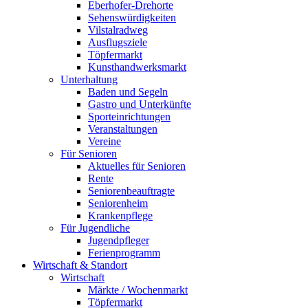
Eberhofer-Drehorte
Sehenswürdigkeiten
Vilstalradweg
Ausflugsziele
Töpfermarkt
Kunsthandwerksmarkt
Unterhaltung
Baden und Segeln
Gastro und Unterkünfte
Sporteinrichtungen
Veranstaltungen
Vereine
Für Senioren
Aktuelles für Senioren
Rente
Seniorenbeauftragte
Seniorenheim
Krankenpflege
Für Jugendliche
Jugendpfleger
Ferienprogramm
Wirtschaft & Standort
Wirtschaft
Märkte / Wochenmarkt
Töpfermarkt