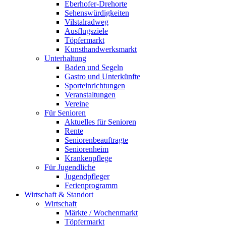
Eberhofer-Drehorte
Sehenswürdigkeiten
Vilstalradweg
Ausflugsziele
Töpfermarkt
Kunsthandwerksmarkt
Unterhaltung
Baden und Segeln
Gastro und Unterkünfte
Sporteinrichtungen
Veranstaltungen
Vereine
Für Senioren
Aktuelles für Senioren
Rente
Seniorenbeauftragte
Seniorenheim
Krankenpflege
Für Jugendliche
Jugendpfleger
Ferienprogramm
Wirtschaft & Standort
Wirtschaft
Märkte / Wochenmarkt
Töpfermarkt