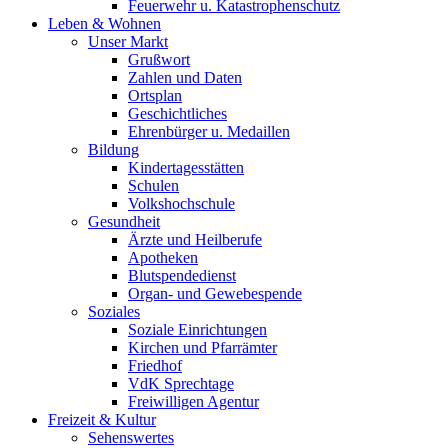
Feuerwehr u. Katastrophenschutz
Leben & Wohnen
Unser Markt
Grußwort
Zahlen und Daten
Ortsplan
Geschichtliches
Ehrenbürger u. Medaillen
Bildung
Kindertagesstätten
Schulen
Volkshochschule
Gesundheit
Ärzte und Heilberufe
Apotheken
Blutspendedienst
Organ- und Gewebespende
Soziales
Soziale Einrichtungen
Kirchen und Pfarrämter
Friedhof
VdK Sprechtage
Freiwilligen Agentur
Freizeit & Kultur
Sehenswertes