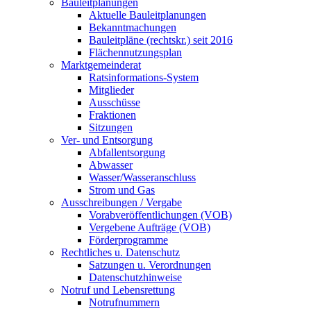
Bauleitplanungen
Aktuelle Bauleitplanungen
Bekanntmachungen
Bauleitpläne (rechtskr.) seit 2016
Flächennutzungsplan
Marktgemeinderat
Ratsinformations-System
Mitglieder
Ausschüsse
Fraktionen
Sitzungen
Ver- und Entsorgung
Abfallentsorgung
Abwasser
Wasser/Wasseranschluss
Strom und Gas
Ausschreibungen / Vergabe
Vorabveröffentlichungen (VOB)
Vergebene Aufträge (VOB)
Förderprogramme
Rechtliches u. Datenschutz
Satzungen u. Verordnungen
Datenschutzhinweise
Notruf und Lebensrettung
Notrufnummern