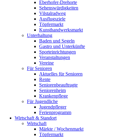
Eberhofer-Drehorte
Sehenswürdigkeiten
Vilstalradweg
Ausflugsziele
Töpfermarkt
Kunsthandwerksmarkt
Unterhaltung
Baden und Segeln
Gastro und Unterkünfte
Sporteinrichtungen
Veranstaltungen
Vereine
Für Senioren
Aktuelles für Senioren
Rente
Seniorenbeauftragte
Seniorenheim
Krankenpflege
Für Jugendliche
Jugendpfleger
Ferienprogramm
Wirtschaft & Standort
Wirtschaft
Märkte / Wochenmarkt
Töpfermarkt