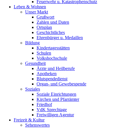
Feuerwehr u. Katastrophenschutz
Leben & Wohnen
Unser Markt
Grußwort
Zahlen und Daten
Ortsplan
Geschichtliches
Ehrenbürger u. Medaillen
Bildung
Kindertagesstätten
Schulen
Volkshochschule
Gesundheit
Ärzte und Heilberufe
Apotheken
Blutspendedienst
Organ- und Gewebespende
Soziales
Soziale Einrichtungen
Kirchen und Pfarrämter
Friedhof
VdK Sprechtage
Freiwilligen Agentur
Freizeit & Kultur
Sehenswertes