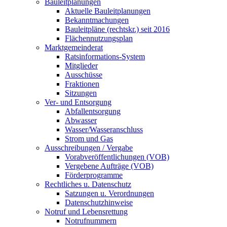
Bauleitplanungen
Aktuelle Bauleitplanungen
Bekanntmachungen
Bauleitpläne (rechtskr.) seit 2016
Flächennutzungsplan
Marktgemeinderat
Ratsinformations-System
Mitglieder
Ausschüsse
Fraktionen
Sitzungen
Ver- und Entsorgung
Abfallentsorgung
Abwasser
Wasser/Wasseranschluss
Strom und Gas
Ausschreibungen / Vergabe
Vorabveröffentlichungen (VOB)
Vergebene Aufträge (VOB)
Förderprogramme
Rechtliches u. Datenschutz
Satzungen u. Verordnungen
Datenschutzhinweise
Notruf und Lebensrettung
Notrufnummern