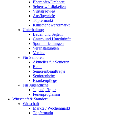
Eberhofer-Drehorte
Sehenswürdigkeiten
Vilstalradweg
Ausflugsziele
Töpfermarkt
Kunsthandwerksmarkt
Unterhaltung
Baden und Segeln
Gastro und Unterkünfte
Sporteinrichtungen
Veranstaltungen
Vereine
Für Senioren
Aktuelles für Senioren
Rente
Seniorenbeauftragte
Seniorenheim
Krankenpflege
Für Jugendliche
Jugendpfleger
Ferienprogramm
Wirtschaft & Standort
Wirtschaft
Märkte / Wochenmarkt
Töpfermarkt