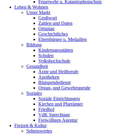
Feuerwehr u. Katastrophenschutz
Leben & Wohnen
Unser Markt
Grußwort
Zahlen und Daten
Ortsplan
Geschichtliches
Ehrenbürger u. Medaillen
Bildung
Kindertagesstätten
Schulen
Volkshochschule
Gesundheit
Ärzte und Heilberufe
Apotheken
Blutspendedienst
Organ- und Gewebespende
Soziales
Soziale Einrichtungen
Kirchen und Pfarrämter
Friedhof
VdK Sprechtage
Freiwilligen Agentur
Freizeit & Kultur
Sehenswertes