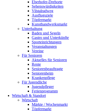
Eberhofer-Drehorte
Sehenswürdigkeiten
Vilstalradweg
Ausflugsziele
Töpfermarkt
Kunsthandwerksmarkt
Unterhaltung
Baden und Segeln
Gastro und Unterkünfte
Sporteinrichtungen
Veranstaltungen
Vereine
Für Senioren
Aktuelles für Senioren
Rente
Seniorenbeauftragte
Seniorenheim
Krankenpflege
Für Jugendliche
Jugendpfleger
Ferienprogramm
Wirtschaft & Standort
Wirtschaft
Märkte / Wochenmarkt
Töpfermarkt