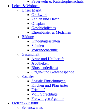
Feuerwehr u. Katastrophenschutz
Leben & Wohnen
Unser Markt
Grußwort
Zahlen und Daten
Ortsplan
Geschichtliches
Ehrenbürger u. Medaillen
Bildung
Kindertagesstätten
Schulen
Volkshochschule
Gesundheit
Ärzte und Heilberufe
Apotheken
Blutspendedienst
Organ- und Gewebespende
Soziales
Soziale Einrichtungen
Kirchen und Pfarrämter
Friedhof
VdK Sprechtage
Freiwilligen Agentur
Freizeit & Kultur
Sehenswertes