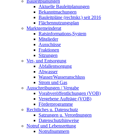
Bauleitplanungen
Aktuelle Bauleitplanungen
Bekanntmachungen
Bauleitpläne (rechtskr.) seit 2016
Flächennutzungsplan
Marktgemeinderat
Ratsinformations-System
Mitglieder
Ausschüsse
Fraktionen
Sitzungen
Ver- und Entsorgung
Abfallentsorgung
Abwasser
Wasser/Wasseranschluss
Strom und Gas
Ausschreibungen / Vergabe
Vorabveröffentlichungen (VOB)
Vergebene Aufträge (VOB)
Förderprogramme
Rechtliches u. Datenschutz
Satzungen u. Verordnungen
Datenschutzhinweise
Notruf und Lebensrettung
Notrufnummern