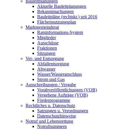
Bauleitplanungen
Aktuelle Bauleitplanungen
Bekanntmachungen
Bauleitpläne (rechtskr.) seit 2016
Flächennutzungsplan
Marktgemeinderat
Ratsinformations-System
Mitglieder
Ausschüsse
Fraktionen
Sitzungen
Ver- und Entsorgung
Abfallentsorgung
Abwasser
Wasser/Wasseranschluss
Strom und Gas
Ausschreibungen / Vergabe
Vorabveröffentlichungen (VOB)
Vergebene Aufträge (VOB)
Förderprogramme
Rechtliches u. Datenschutz
Satzungen u. Verordnungen
Datenschutzhinweise
Notruf und Lebensrettung
Notrufnummern