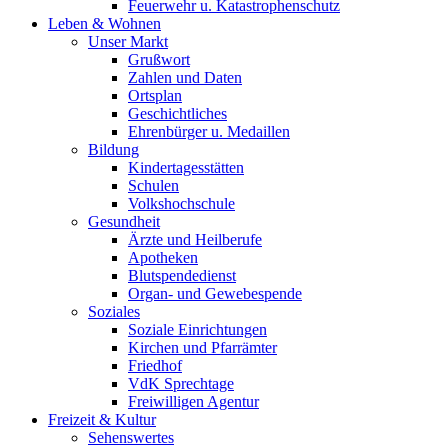
Feuerwehr u. Katastrophenschutz
Leben & Wohnen
Unser Markt
Grußwort
Zahlen und Daten
Ortsplan
Geschichtliches
Ehrenbürger u. Medaillen
Bildung
Kindertagesstätten
Schulen
Volkshochschule
Gesundheit
Ärzte und Heilberufe
Apotheken
Blutspendedienst
Organ- und Gewebespende
Soziales
Soziale Einrichtungen
Kirchen und Pfarrämter
Friedhof
VdK Sprechtage
Freiwilligen Agentur
Freizeit & Kultur
Sehenswertes