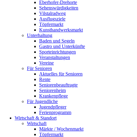
Eberhofer-Drehorte
Sehenswürdigkeiten
Vilstalradweg
Ausflugsziele
Töpfermarkt
Kunsthandwerksmarkt
Unterhaltung
Baden und Segeln
Gastro und Unterkünfte
Sporteinrichtungen
Veranstaltungen
Vereine
Für Senioren
Aktuelles für Senioren
Rente
Seniorenbeauftragte
Seniorenheim
Krankenpflege
Für Jugendliche
Jugendpfleger
Ferienprogramm
Wirtschaft & Standort
Wirtschaft
Märkte / Wochenmarkt
Töpfermarkt