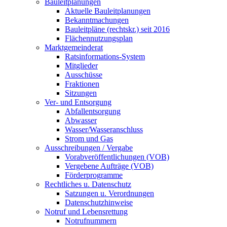
Bauleitplanungen
Aktuelle Bauleitplanungen
Bekanntmachungen
Bauleitpläne (rechtskr.) seit 2016
Flächennutzungsplan
Marktgemeinderat
Ratsinformations-System
Mitglieder
Ausschüsse
Fraktionen
Sitzungen
Ver- und Entsorgung
Abfallentsorgung
Abwasser
Wasser/Wasseranschluss
Strom und Gas
Ausschreibungen / Vergabe
Vorabveröffentlichungen (VOB)
Vergebene Aufträge (VOB)
Förderprogramme
Rechtliches u. Datenschutz
Satzungen u. Verordnungen
Datenschutzhinweise
Notruf und Lebensrettung
Notrufnummern