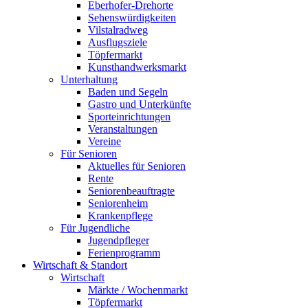
Eberhofer-Drehorte
Sehenswürdigkeiten
Vilstalradweg
Ausflugsziele
Töpfermarkt
Kunsthandwerksmarkt
Unterhaltung
Baden und Segeln
Gastro und Unterkünfte
Sporteinrichtungen
Veranstaltungen
Vereine
Für Senioren
Aktuelles für Senioren
Rente
Seniorenbeauftragte
Seniorenheim
Krankenpflege
Für Jugendliche
Jugendpfleger
Ferienprogramm
Wirtschaft & Standort
Wirtschaft
Märkte / Wochenmarkt
Töpfermarkt