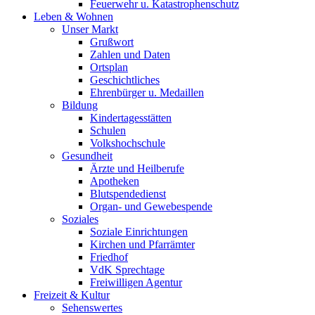
Feuerwehr u. Katastrophenschutz
Leben & Wohnen
Unser Markt
Grußwort
Zahlen und Daten
Ortsplan
Geschichtliches
Ehrenbürger u. Medaillen
Bildung
Kindertagesstätten
Schulen
Volkshochschule
Gesundheit
Ärzte und Heilberufe
Apotheken
Blutspendedienst
Organ- und Gewebespende
Soziales
Soziale Einrichtungen
Kirchen und Pfarrämter
Friedhof
VdK Sprechtage
Freiwilligen Agentur
Freizeit & Kultur
Sehenswertes