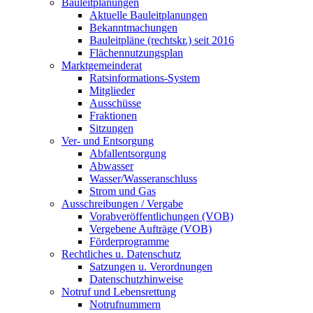
Bauleitplanungen
Aktuelle Bauleitplanungen
Bekanntmachungen
Bauleitpläne (rechtskr.) seit 2016
Flächennutzungsplan
Marktgemeinderat
Ratsinformations-System
Mitglieder
Ausschüsse
Fraktionen
Sitzungen
Ver- und Entsorgung
Abfallentsorgung
Abwasser
Wasser/Wasseranschluss
Strom und Gas
Ausschreibungen / Vergabe
Vorabveröffentlichungen (VOB)
Vergebene Aufträge (VOB)
Förderprogramme
Rechtliches u. Datenschutz
Satzungen u. Verordnungen
Datenschutzhinweise
Notruf und Lebensrettung
Notrufnummern