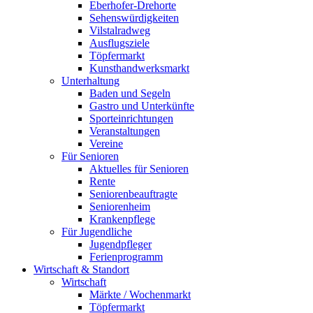
Eberhofer-Drehorte
Sehenswürdigkeiten
Vilstalradweg
Ausflugsziele
Töpfermarkt
Kunsthandwerksmarkt
Unterhaltung
Baden und Segeln
Gastro und Unterkünfte
Sporteinrichtungen
Veranstaltungen
Vereine
Für Senioren
Aktuelles für Senioren
Rente
Seniorenbeauftragte
Seniorenheim
Krankenpflege
Für Jugendliche
Jugendpfleger
Ferienprogramm
Wirtschaft & Standort
Wirtschaft
Märkte / Wochenmarkt
Töpfermarkt