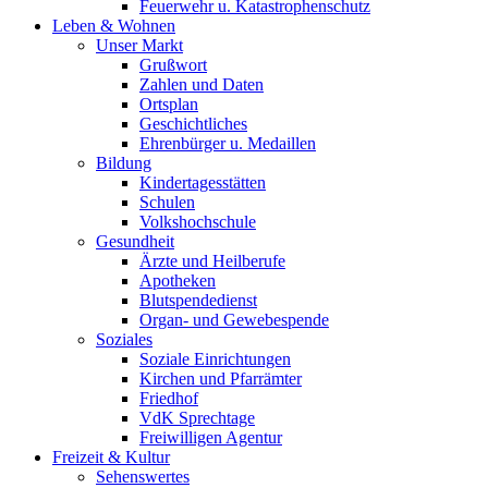
Feuerwehr u. Katastrophenschutz
Leben & Wohnen
Unser Markt
Grußwort
Zahlen und Daten
Ortsplan
Geschichtliches
Ehrenbürger u. Medaillen
Bildung
Kindertagesstätten
Schulen
Volkshochschule
Gesundheit
Ärzte und Heilberufe
Apotheken
Blutspendedienst
Organ- und Gewebespende
Soziales
Soziale Einrichtungen
Kirchen und Pfarrämter
Friedhof
VdK Sprechtage
Freiwilligen Agentur
Freizeit & Kultur
Sehenswertes