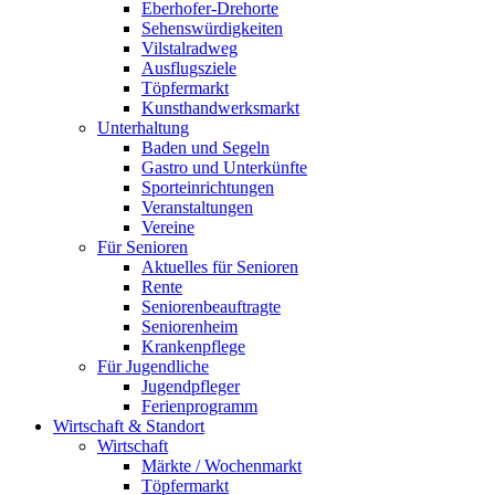
Eberhofer-Drehorte
Sehenswürdigkeiten
Vilstalradweg
Ausflugsziele
Töpfermarkt
Kunsthandwerksmarkt
Unterhaltung
Baden und Segeln
Gastro und Unterkünfte
Sporteinrichtungen
Veranstaltungen
Vereine
Für Senioren
Aktuelles für Senioren
Rente
Seniorenbeauftragte
Seniorenheim
Krankenpflege
Für Jugendliche
Jugendpfleger
Ferienprogramm
Wirtschaft & Standort
Wirtschaft
Märkte / Wochenmarkt
Töpfermarkt