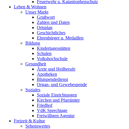
Feuerwehr u. Katastrophenschutz
Leben & Wohnen
Unser Markt
Grußwort
Zahlen und Daten
Ortsplan
Geschichtliches
Ehrenbürger u. Medaillen
Bildung
Kindertagesstätten
Schulen
Volkshochschule
Gesundheit
Ärzte und Heilberufe
Apotheken
Blutspendedienst
Organ- und Gewebespende
Soziales
Soziale Einrichtungen
Kirchen und Pfarrämter
Friedhof
VdK Sprechtage
Freiwilligen Agentur
Freizeit & Kultur
Sehenswertes