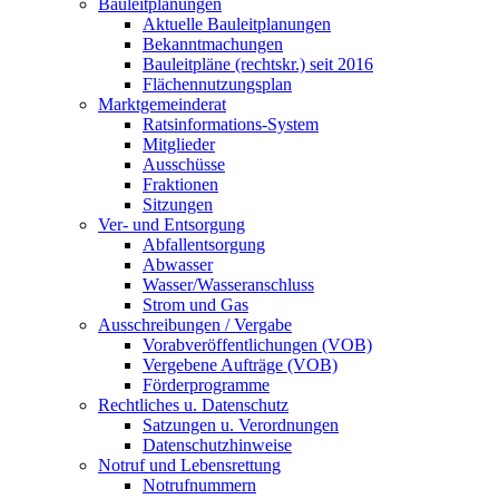
Bauleitplanungen
Aktuelle Bauleitplanungen
Bekanntmachungen
Bauleitpläne (rechtskr.) seit 2016
Flächennutzungsplan
Marktgemeinderat
Ratsinformations-System
Mitglieder
Ausschüsse
Fraktionen
Sitzungen
Ver- und Entsorgung
Abfallentsorgung
Abwasser
Wasser/Wasseranschluss
Strom und Gas
Ausschreibungen / Vergabe
Vorabveröffentlichungen (VOB)
Vergebene Aufträge (VOB)
Förderprogramme
Rechtliches u. Datenschutz
Satzungen u. Verordnungen
Datenschutzhinweise
Notruf und Lebensrettung
Notrufnummern